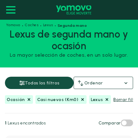
·
·
·
Yomovo
Coches
Lexus
Segunda mano
Lexus de segunda mano y
ocasión
Ocasión
Casi nuevos (Km0)
Lexus
La mayor selección de coches, en un solo lugar.
Guardar esta búsqueda
Precio y financiación
Todos los filtros
Ordenar
Precio
Ocasión
Casi nuevos (Km0)
Lexus
Borrar filtr
Desde
Hasta
-
€
€
1
Lexus encontrados
Comparar