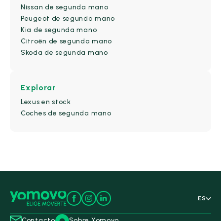
Nissan de segunda mano
Peugeot de segunda mano
Kia de segunda mano
Alfa Romeo
(9)
Citroën de segunda mano
Skoda de segunda mano
BYD
(15)
Changan
(0)
Explorar
Lexus en stock
Citroën
(81)
Coches de segunda mano
CUPRA
(54)
DS
(21)
Ebro
(28)
Fiat
(55)
ES
Honda
(19)
Contacto
Sobre Yomovo