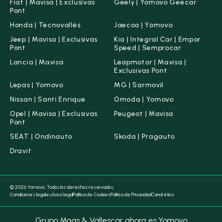
Fiat | Mavisa | Exclusivas
Geely | Yomovo Geecar
SEAT
(37)
Pont
Honda | Tecnovallés
Jaecoo | Yomovo
Skoda
(59)
Jeep | Mavisa | Exclusivas
Kia | Integral Car | Empor
Pont
Speed | Semprocar
Ver todas las marcas
Lancia | Mavisa
Leapmotor | Mavisa |
Exclusivas Pont
Carrocería
Lepas | Yomovo
MG | Sarmovil
Nissan | Santi Enrique
Omoda | Yomovo
Opel | Mavisa | Exclusivas
Peugeot | Mavisa
Pont
Berlina
(0)
Cabriolet
(0)
SEAT | Ondinauto
Skoda | Pragauto
Dravit
Deportivo
(1)
Familiar
(0)
© 2026 Yomovo. Todos los derechos reservados.
Condiciones legales
Aviso legal
Política de Cookies
Política de Privacidad
Canal ético
Borrar filtros
Grupo Maas & Vallescar ahora es Yomovo
Furgonetas
(0)
industrial
(0)