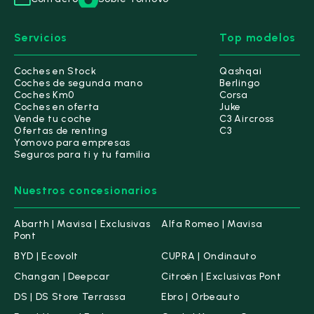
Jaecoo
(2)
Servicios
Top modelos
Jeep
(30)
Coches en Stock
Qashqai
Kia
(136)
Coches de segunda mano
Berlingo
Coches Km0
Corsa
Coches en oferta
Juke
Lancia
(1)
Vende tu coche
C3 Aircross
Ofertas de renting
C3
Leapmotor
(2)
Yomovo para empresas
Seguros para ti y tu familia
MG
(27)
Nuestros concesionarios
Nissan
(174)
Abarth | Mavisa | Exclusivas
Alfa Romeo | Mavisa
Omoda
(4)
Pont
BYD | Ecovolt
CUPRA | Ondinauto
Opel
(58)
Changan | Deepcar
Citroën | Exclusivas Pont
Peugeot
(138)
DS | DS Store Terrassa
Ebro | Orbeauto