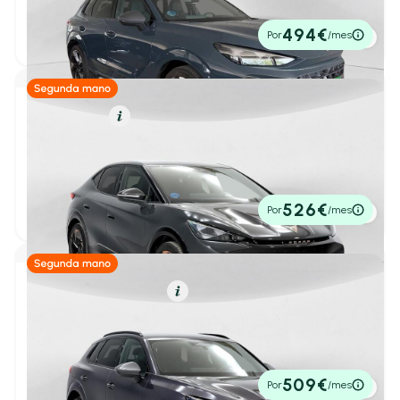
8+ Plazas
(0)
2025
26.567 km
150cv
Automático
34.900€
494€
Por
/mes
P.V.P. contado
Capacidad del maletero
Desde
Hasta
-
L
L
Eléctrico
Resumen
CUPRA Tavascan
1
/ 18
77kWh 210kW (286CV) Endurance
Color
2025
11.662 km
286cv
Automático
40.490€
526€
Por
/mes
P.V.P. contado
Amarillo
(0)
Híbrido Enchufable
Resumen
Azul
(8)
CUPRA Terramar
Beige
(1)
1
/ 43
1.5 TSI e-Hybrid 150kW (204 CV) DSG
Blanco
(11)
2025
24.635 km
204cv
Automático
35.900€
509€
Bronce
(0)
Por
/mes
P.V.P. contado