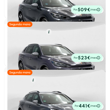
Terramar
(19)
2025
15.992 km
150cv
Automático
35.900€
509€
Por
/mes
DS
(21)
P.V.P. contado
Ebro
(28)
Fiat
(55)
Híbrido Enchufable
Resumen
CUPRA Terramar
Honda
(19)
1
/ 31
1.5 TSI e-Hybrid 150kW (204 CV) DSG
2025
21.581 km
204cv
Automático
Jaecoo
(2)
36.900€
523€
Por
/mes
P.V.P. contado
Jeep
(30)
Kia
(136)
Gasolina
Resumen
Lancia
(1)
CUPRA Formentor
1
/ 37
1.5 TSI 110kW (150 CV)
Leapmotor
(2)
2023
42.275 km
150cv
Manual
24.900€
441€
Por
/mes
MG
(27)
P.V.P. contado