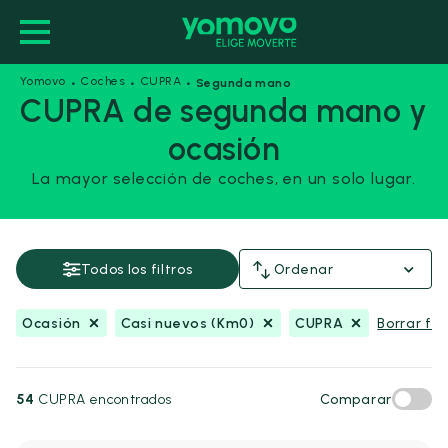
·
·
·
Yomovo
Coches
CUPRA
Segunda mano
CUPRA de segunda mano y
ocasión
Ocasión
Casi nuevos (Km0)
CUPRA
La mayor selección de coches, en un solo lugar.
Guardar esta búsqueda
Precio y financiación
Todos los filtros
Ordenar
Precio
Ocasión
Casi nuevos (Km0)
CUPRA
Borrar filt
Desde
Hasta
-
€
€
54
CUPRA encontrados
Comparar