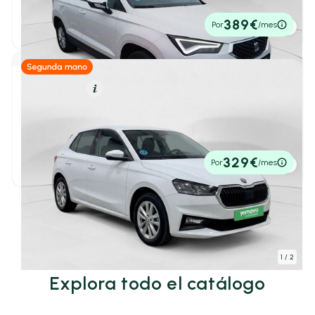
Plata
(22)
2022
69.150 km
116cv
Manual
18.890€
389€
Plateado
(60)
Por
/mes
P.V.P. contado
Rojo
(79)
Verde
(33)
Gasolina
Resumen
Skoda Fabia
1
/ 3
1.0 TSI 81KW (110CV) DSG Ambition
2022
44.528 km
110cv
Automático
15.980€
329€
Por
/mes
P.V.P. contado
Ver más coches
1
/ 2
Explora todo el catálogo