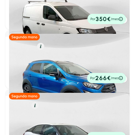
1
/ 20
** CADDY CARGO 2.0 TDI 100 4P
Híbrido Enchufable
(99)
2022
67.729 km
102cv
Manual
16.995€
350€
Por
/mes
P.V.P. contado
Etiqueta medioambiental
Cero emisiones
(103)
ECO
(327)
Gasolina
Resumen
C
(525)
Ford Ecosport
1
/ 17
B
(1)
1.0T EcoBoost 92kW (125CV) S&S Active
2022
62.914 km
125cv
Manual
14.995€
266€
Por
/mes
Potencia
P.V.P. contado
Desde
Hasta
-
cv
cv
Diésel
Resumen
Citroën C4
1
/ 25
Transmisión
BlueHdi 110 S&S Feel Pack
2022
79.933 km
110cv
Manual
Caja de cambio