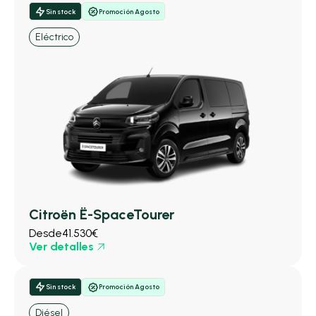
Sin stock
Promoción Agosto
Eléctrico
Citroën Ë-SpaceTourer
Desde
41.530€
Ver detalles
Sin stock
Promoción Agosto
Diésel