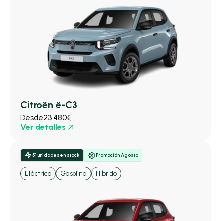
Citroën ë-C3
Desde
23.480€
Ver detalles
51 unidades en stock
Promoción Agosto
Eléctrico
Gasolina
Híbrido