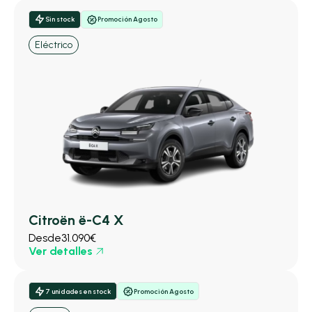
Sin stock
Promoción Agosto
Eléctrico
Citroën ë-C4 X
Desde
31.090€
Ver detalles
7 unidades en stock
Promoción Agosto