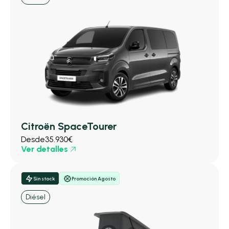
Citroën SpaceTourer
Desde
35.930€
Ver detalles
Sin stock
Promoción Agosto
Diésel