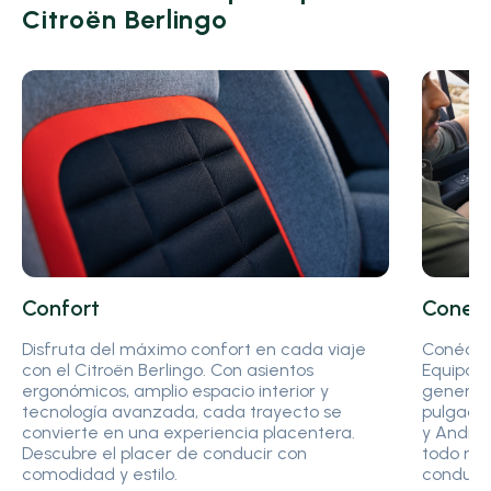
Citroën Berlingo
Confort
Conect
Disfruta del máximo confort en cada viaje
Conéctat
con el Citroën Berlingo. Con asientos
Equipado
ergonómicos, amplio espacio interior y
generaci
tecnología avanzada, cada trayecto se
pulgadas
convierte en una experiencia placentera.
y Androi
Descubre el placer de conducir con
todo mo
comodidad y estilo.
conducci