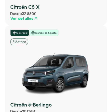
Citroën C5 X
Desde
32.550€
Ver detalles
Sin stock
Promoción Agosto
Eléctrico
Citroën ë-Berlingo
Desde
30.098€