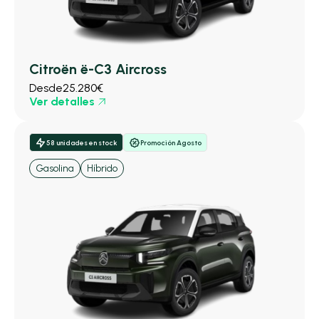
Citroën ë-C3 Aircross
Desde
25.280€
Ver detalles
58 unidades en stock
Promoción Agosto
Gasolina
Híbrido