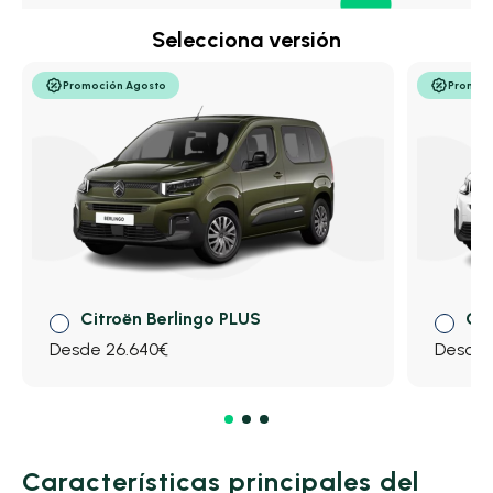
Selecciona versión
Promoción Agosto
Promoc
Citroën Berlingo PLUS
Cit
Desde 26.640€
Desde 
Características principales del