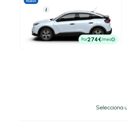
Eléctrico
Resumen
Citroën C4
ë-C4 eléctrico 100kW 50kWh You
136cv
Automático
22.700€
274€
Por
/mes
P.V.P. contado
Selecciona 