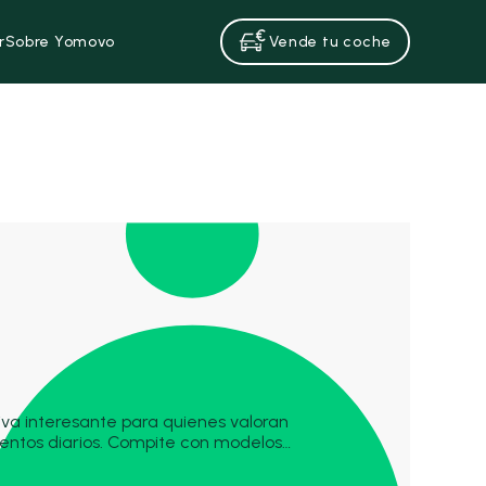
r
Sobre Yomovo
Vende tu coche
tiva interesante para quienes valoran
ientos diarios. Compite con modelos
i i30, destacando por su diseño
 comodidad. Dentro de la gama