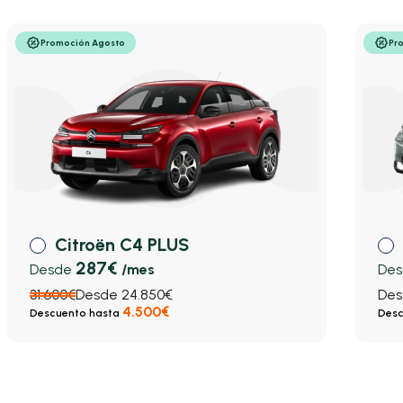
Promoción Agosto
Pr
Citroën C4 PLUS
287€
Desde
/mes
De
31.600€
Desde 24.850€
Des
4.500€
Descuento hasta
Desc