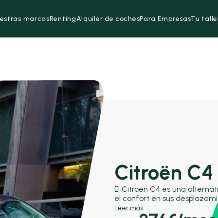
estras marcas
Renting
Alquiler de coches
Para Empresas
Tu talle
Citroën C4
El Citroën C4 es una alterna
el confort en sus desplazam
como el Kia Ceed y el Hyunda
Leer más
singular y su enfoque en la