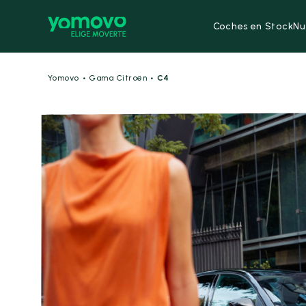
Coches en Stock
Nu
·
·
Yomovo
Gama Citroën
C4