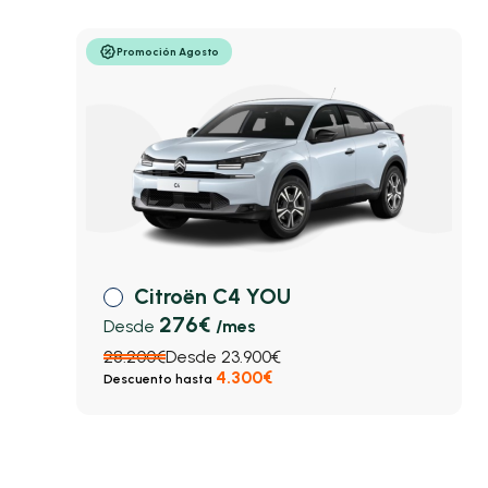
Promoción Agosto
Citroën C4 YOU
276€
Desde
/mes
28.200€
Desde 23.900€
4.300€
Descuento hasta