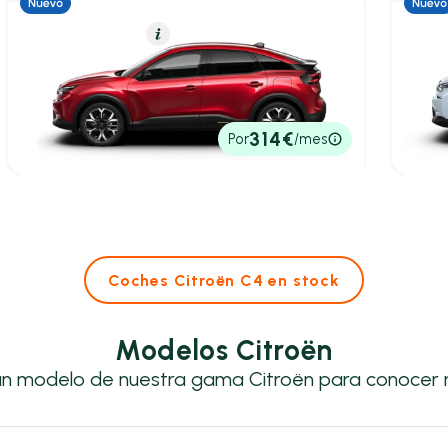
Híbrido (Gasolina)
Resumen
Eléctr
Citroën C4
Citr
Hybrid 145 ë-DCS6 Max
ë-C4 e
4,70 l/100 Km
145cv
Automático
136cv
25.990€
23.9
314€
Por
/mes
P.V.P. contado
P.V.P. c
Coches Citroën C4 en stock
Modelos Citroën
un modelo de nuestra gama Citroën para conocer 