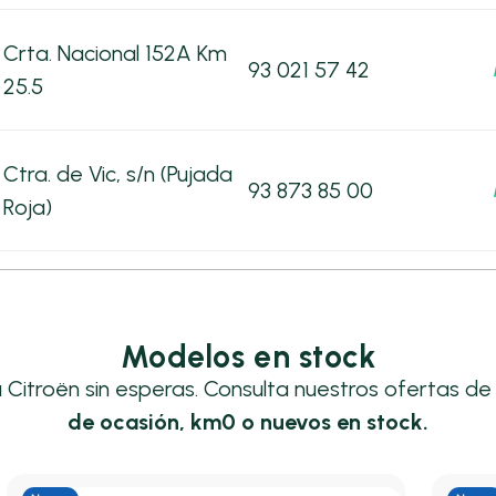
Crta. Nacional 152A Km
93 021 57 42
25.5
Ctra. de Vic, s/n (Pujada
93 873 85 00
Roja)
Modelos en stock
u Citroën sin esperas. Consulta nuestros ofertas d
de ocasión, km0 o nuevos en stock.