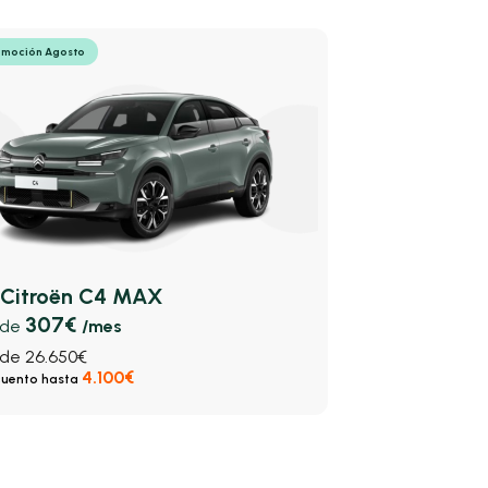
omoción Agosto
Citroën C4 MAX
307€
sde
/mes
de 26.650€
4.100€
uento hasta