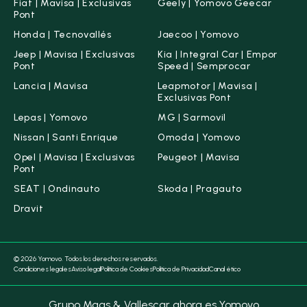
Fiat | Mavisa | Exclusivas
Geely | Yomovo Geecar
Pont
Honda | Tecnovallés
Jaecoo | Yomovo
Jeep | Mavisa | Exclusivas
Kia | Integral Car | Empor
Pont
Speed | Semprocar
Lancia | Mavisa
Leapmotor | Mavisa |
Exclusivas Pont
Lepas | Yomovo
MG | Sarmovil
Nissan | Santi Enrique
Omoda | Yomovo
Opel | Mavisa | Exclusivas
Peugeot | Mavisa
Pont
SEAT | Ondinauto
Skoda | Pragauto
Dravit
© 2026 Yomovo. Todos los derechos reservados.
Condiciones legales
Aviso legal
Política de Cookies
Política de Privacidad
Canal ético
Grupo Maas & Vallescar ahora es Yomovo