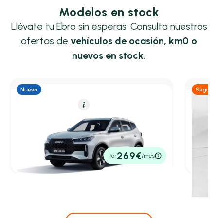
Modelos en stock
Llévate tu Ebro sin esperas. Consulta nuestros
ofertas de
vehículos de ocasión, km0 o
nuevos en stock.
Híbrido (Gasolina)
Resumen
Híb
Ebro S400
Ebro 
1.5 DHE HEV Premium CVT
1.5 DH
5,30 l/100 Km
211cv
Automático
2025
14
22.300€
22.40
269€
Por
/mes
P.V.P. contado
P.V.P. con