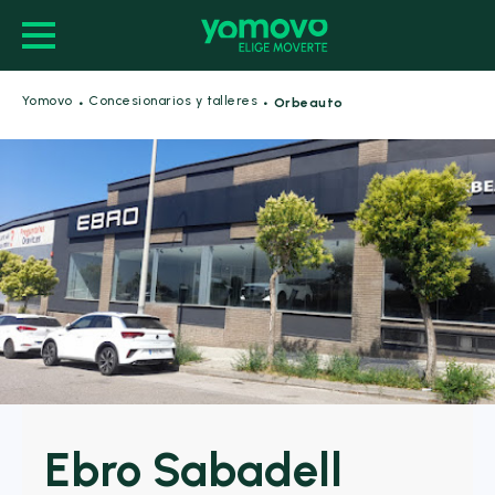
·
·
Yomovo
Concesionarios y talleres
Orbeauto
Ebro Sabadell