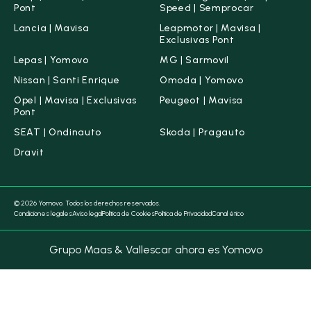
Pont
Speed | Semprocar
Lancia | Mavisa
Leapmotor | Mavisa |
Exclusivas Pont
Lepas | Yomovo
MG | Sarmovil
Nissan | Santi Enrique
Omoda | Yomovo
Opel | Mavisa | Exclusivas
Peugeot | Mavisa
Pont
SEAT | Ondinauto
Skoda | Pragauto
Dravit
© 2026 Yomovo. Todos los derechos reservados.
Condiciones legales
Aviso legal
Política de Cookies
Política de Privacidad
Canal ético
Grupo Maas & Vallescar ahora es Yomovo