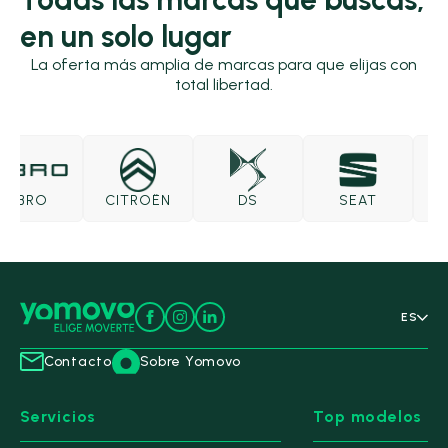
en un solo lugar
La oferta más amplia de marcas para que elijas con
total libertad.
EBRO
CITROËN
DS
SEAT
SK
ES
Contacto
Sobre Yomovo
Servicios
Top modelos