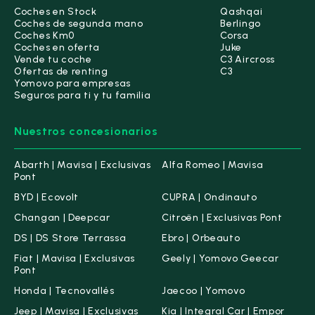
Coches en Stock
Qashqai
Coches de segunda mano
Berlingo
Coches Km0
Corsa
Coches en oferta
Juke
Vende tu coche
C3 Aircross
Ofertas de renting
C3
Yomovo para empresas
Seguros para ti y tu familia
Nuestros concesionarios
Abarth | Mavisa | Exclusivas
Alfa Romeo | Mavisa
Pont
BYD | Ecovolt
CUPRA | Ondinauto
Changan | Deepcar
Citroën | Exclusivas Pont
DS | DS Store Terrassa
Ebro | Orbeauto
Fiat | Mavisa | Exclusivas
Geely | Yomovo Geecar
Pont
Honda | Tecnovallés
Jaecoo | Yomovo
Jeep | Mavisa | Exclusivas
Kia | Integral Car | Empor