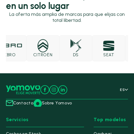
en un solo lugar
La oferta más amplia de marcas para que elijas con
total libertad.
EBRO
CITROËN
DS
SEAT
S
ES
Contacto
Sobre Yomovo
Servicios
Top modelos
Coches en Stock
Qashqai