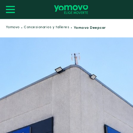
·
·
Yomovo
Concesionarios y talleres
Yomovo Deepcar