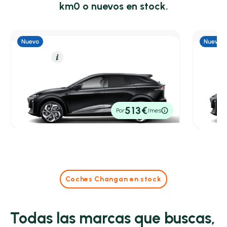
km0 o nuevos en stock.
Eléctrico
Resumen
Eléctric
Changan Deepal S07
Chang
-
-
218cv
Automático
218cv
A
42.500€
42.50
513€
Por
/mes
P.V.P. contado
P.V.P. con
Coches Changan en stock
Todas las marcas que buscas,