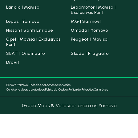
Lancia | Mavisa
Leapmotor | Mavisa |
Exclusivas Pont
Lepas | Yomovo
MG | Sarmovil
Nissan | Santi Enrique
Omoda | Yomovo
Opel | Mavisa | Exclusivas
Peugeot | Mavisa
Pont
SEAT | Ondinauto
Skoda | Pragauto
Dravit
© 2026 Yomovo. Todos los derechos reservados.
Condiciones legales
Aviso legal
Política de Cookies
Política de Privacidad
Canal ético
Grupo Maas & Vallescar ahora es Yomovo