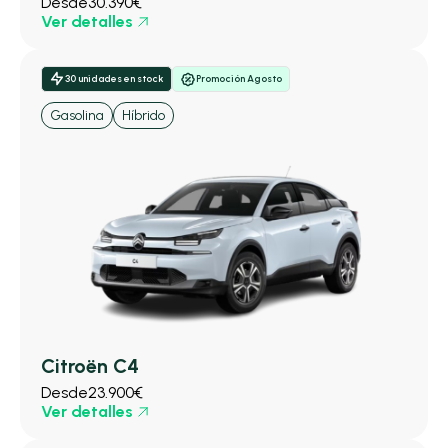
Desde
30.390€
Ver detalles
30 unidades en stock
Promoción Agosto
Gasolina
Híbrido
Citroën C4
Desde
23.900€
Ver detalles