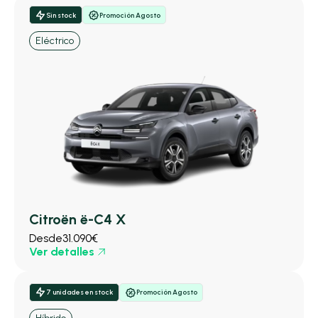
Sin stock
Promoción Agosto
Eléctrico
Citroën ë-C4 X
Desde
31.090€
Ver detalles
7 unidades en stock
Promoción Agosto