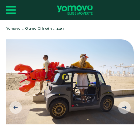
·
·
Yomovo
Gama Citroën
AMI