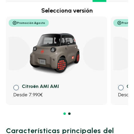
Selecciona versión
Promoción Agosto
Promoc
Citroën AMI AMI
Ci
Desde 7.990€
Desde 
Características principales del