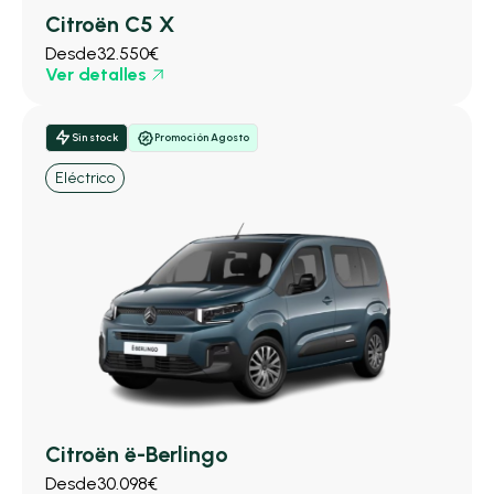
Citroën C5 X
Desde
32.550€
Ver detalles
Sin stock
Promoción Agosto
Eléctrico
Citroën ë-Berlingo
Desde
30.098€