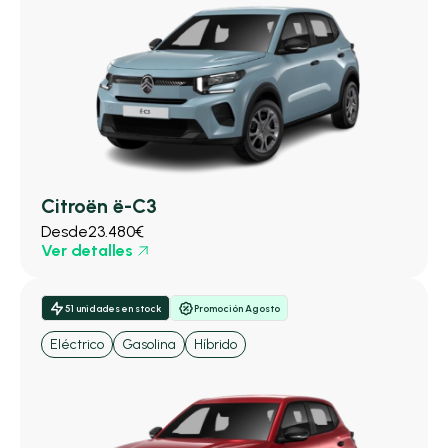
Citroën ë-C3
Desde
23.480€
Ver detalles
51 unidades en stock
Promoción Agosto
Eléctrico
Gasolina
Híbrido