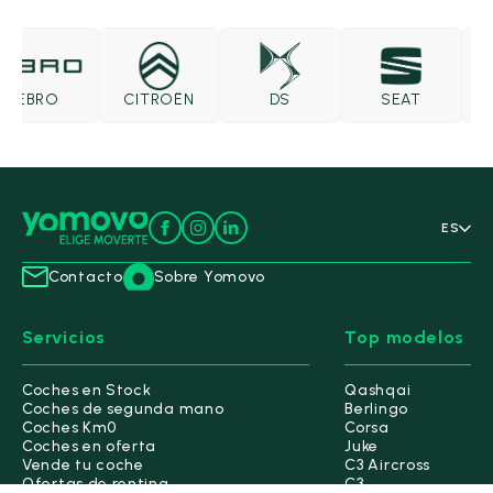
EBRO
CITROËN
DS
SEAT
ES
Contacto
Sobre Yomovo
Servicios
Top modelos
Coches en Stock
Qashqai
Coches de segunda mano
Berlingo
Coches Km0
Corsa
Coches en oferta
Juke
Vende tu coche
C3 Aircross
Ofertas de renting
C3