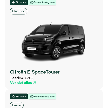
Sin stock
Promoción Agosto
Eléctrico
Citroën Ë-SpaceTourer
Desde
41.530€
Ver detalles
Sin stock
Promoción Agosto
Diésel