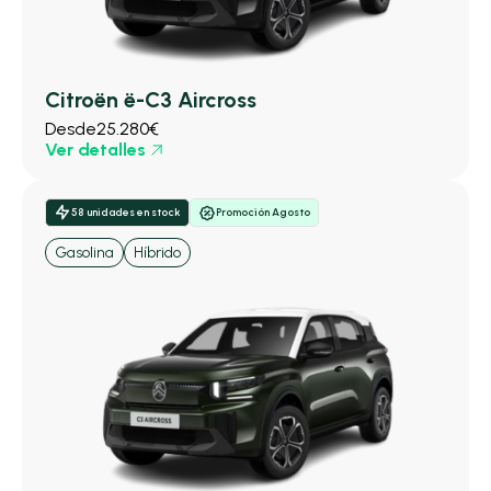
Citroën ë-C3 Aircross
Desde
25.280€
Ver detalles
58 unidades en stock
Promoción Agosto
Gasolina
Híbrido