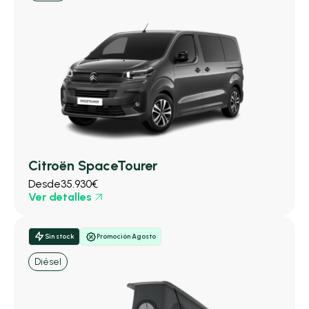
Citroën SpaceTourer
Desde
35.930€
Ver detalles
Sin stock
Promoción Agosto
Diésel