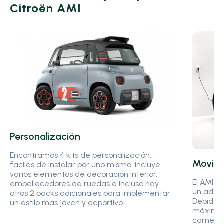
Citroën AMI
Personalización
Encontramos 4 kits de personalización,
Movili
fáciles de instalar por uno mismo. Incluye
varios elementos de decoración interior,
El AMI 1
embellecedores de ruedas e incluso hay
un adole
otros 2 packs adicionales para implementar
Debido a
un estilo más joven y deportivo.
máxima 
carnet d