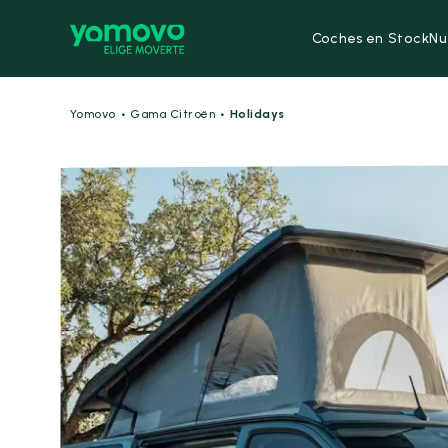
Coches en Stock
Nu
·
·
Yomovo
Gama Citroën
Holidays