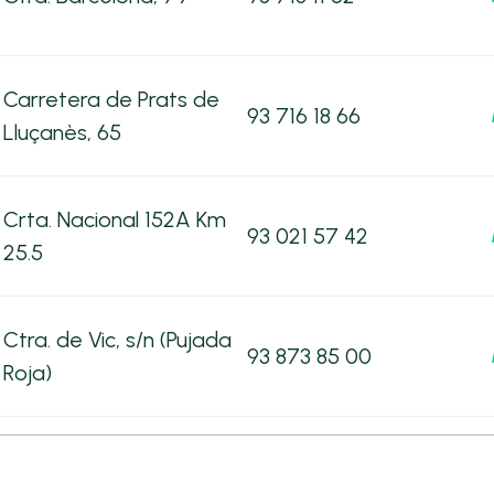
Carretera de Prats de
93 716 18 66
Lluçanès, 65
Crta. Nacional 152A Km
93 021 57 42
25.5
Ctra. de Vic, s/n (Pujada
93 873 85 00
Roja)