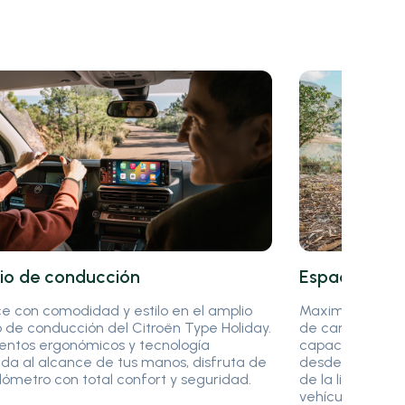
io de conducción
Espacio de 
 con comodidad y estilo en el amplio
Maximiza tus av
 de conducción del Citroën Type Holiday.
de carga del Ci
entos ergonómicos y tecnología
capacidad para 
a al alcance de tus manos, disfruta de
desde equipo de
lómetro con total confort y seguridad.
de la libertad d
vehículo versátil