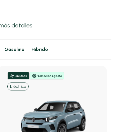
más detalles
Gasolina
Híbrido
Sin stock
Promoción Agosto
Eléctrico