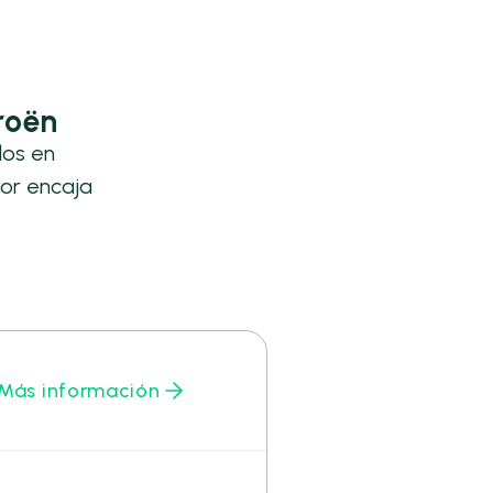
roën
los en
or encaja
Más información