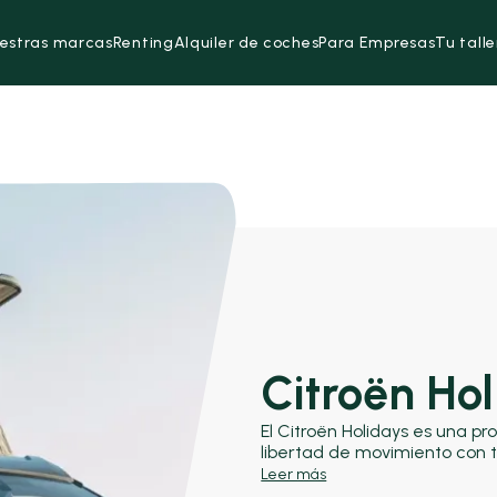
estras marcas
Renting
Alquiler de coches
Para Empresas
Tu talle
Citroën Ho
El Citroën Holidays es una 
libertad de movimiento con
camper compacta. Compite 
Leer más
California y la Ford Transit 