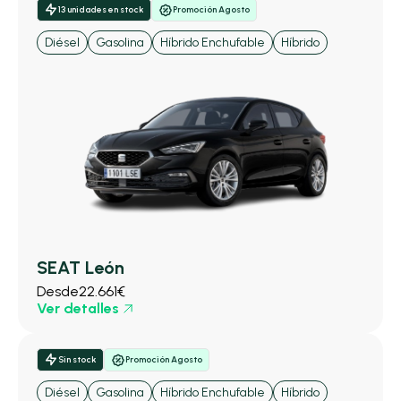
13 unidades en stock
Promoción Agosto
Diésel
Gasolina
Híbrido Enchufable
Híbrido
SEAT León
Desde
22.661€
Ver detalles
Sin stock
Promoción Agosto
Diésel
Gasolina
Híbrido Enchufable
Híbrido