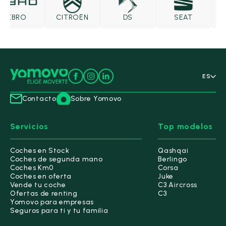
EBRO
CITROËN
DS
SEAT
S
ES
Contacto
Sobre Yomovo
Servicios
Top modelos
Coches en Stock
Qashqai
Coches de segunda mano
Berlingo
Coches Km0
Corsa
Coches en oferta
Juke
Vende tu coche
C3 Aircross
Ofertas de renting
C3
Yomovo para empresas
Seguros para ti y tu familia