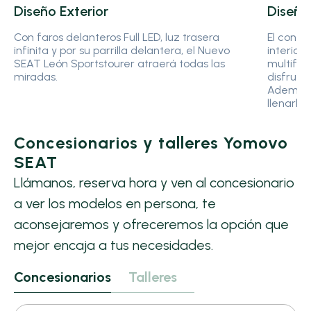
Diseño Exterior
Diseño 
Con faros delanteros Full LED, luz trasera
El confo
infinita y por su parrilla delantera, el Nuevo
interior 
SEAT León Sportstourer atraerá todas las
multifun
miradas.
disfruta
Además t
llenarlo 
Concesionarios y talleres Yomovo
SEAT
Llámanos, reserva hora y ven al concesionario
a ver los modelos en persona, te
aconsejaremos y ofreceremos la opción que
mejor encaja a tus necesidades.
Concesionarios
Talleres