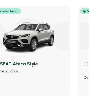
omoción Agosto
Promoción Ago
SEAT Ateca Style
SEAT A
Editio
de 28.630€
Desde 115€