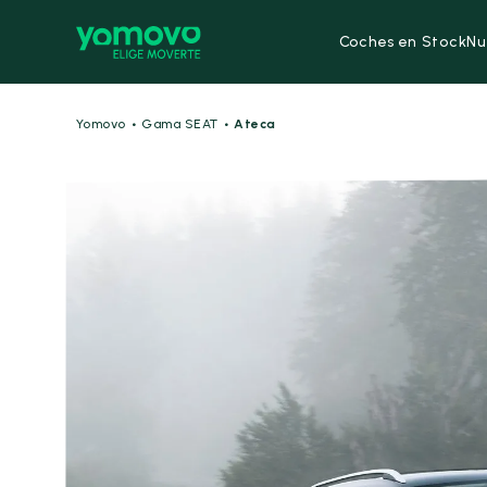
Coches en Stock
Nu
·
·
Yomovo
Gama SEAT
Ateca