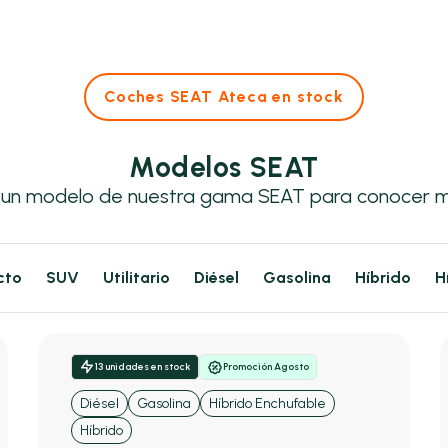
Coches SEAT Ateca en stock
Modelos SEAT
 un modelo de nuestra gama SEAT para conocer m
cto
SUV
Utilitario
Diésel
Gasolina
Híbrido
H
13 unidades en stock
Promoción Agosto
Diésel
Gasolina
Híbrido Enchufable
Híbrido