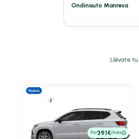
Ondinauto Manresa
Llévate tu
Gasolina
Resumen
SEAT Ateca
1.5 TSI 110kW (150CV) DSG-7 St&Sp FR2026
6,60 l/100 Km
150cv
Automático
32.400€
391€
Por
/mes
P.V.P. contado