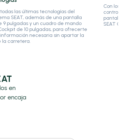
Con los servici
 todas las últimas tecnologías del
controlar tu Nu
tema SEAT, además de una pantalla
pantalla de tu 
de 9 pulgadas y un cuadro de mando
SEAT CONNECT
 Cockpit de 10 pulgadas, para ofrecerte
 información necesaria sin apartar la
e la carretera.
EAT
los en
or encaja