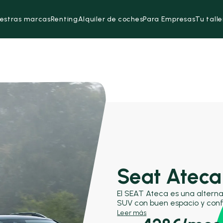
estras marcas
Renting
Alquiler de coches
Para Empresas
Tu talle
Seat Ateca
El SEAT Ateca es una alterna
SUV con buen espacio y conf
modelos como el Hyundai Tuc
Leer más
gama SEAT, el Ateca se sitú