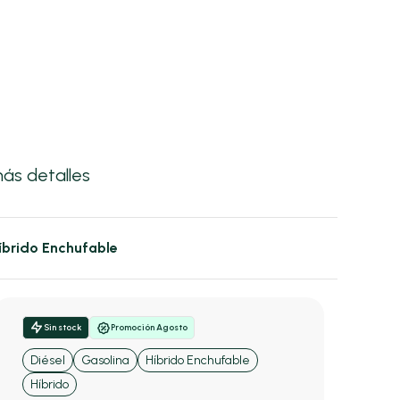
ás detalles
íbrido Enchufable
Sin stock
Promoción Agosto
Diésel
Gasolina
Híbrido Enchufable
Híbrido