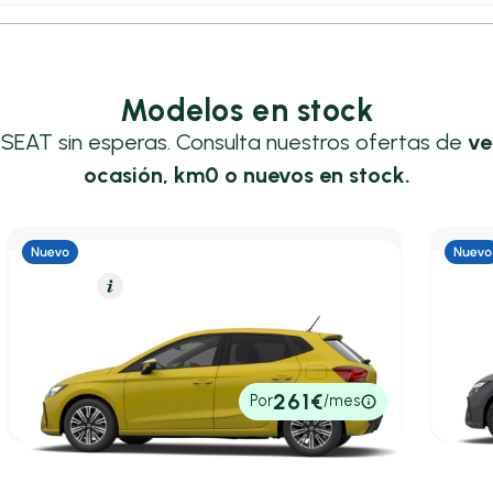
Modelos en stock
 SEAT sin esperas. Consulta nuestros ofertas de
ve
ocasión, km0 o nuevos en stock.
Gasolina
Resumen
Gasol
SEAT Ibiza
SEAT
1.0 TSI 70KW STYLE+ S/S 5P
1.0 T
5,00 l/100 Km
95cv
Manual
5,00 l
21.601€
23.3
261€
Por
/mes
P.V.P. contado
P.V.P. c