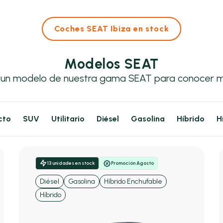
Coches SEAT Ibiza en stock
Modelos SEAT
 un modelo de nuestra gama SEAT para conocer m
cto
SUV
Utilitario
Diésel
Gasolina
Híbrido
H
13 unidades en stock
Promoción Agosto
Diésel
Gasolina
Híbrido Enchufable
Híbrido