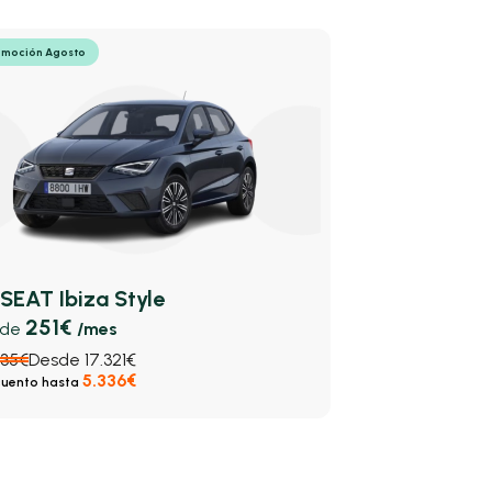
omoción Agosto
SEAT Ibiza Style
251€
sde
/mes
935€
Desde 17.321€
5.336€
uento hasta