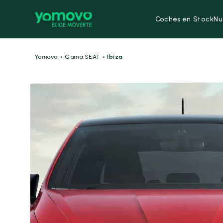
Coches en Stock
Nu
·
·
Yomovo
Gama SEAT
Ibiza