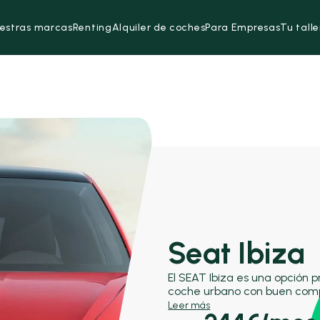
estras marcas
Renting
Alquiler de coches
Para Empresas
Tu talle
Seat Ibiza
El SEAT Ibiza es una opción 
coche urbano con buen comp
equipamiento equilibrado. C
Leer más
Clio y el Opel Corsa, destaca