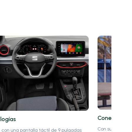
Conectivida
logías
Con su acceso r
con una pantalla táctil de 9 pulgadas