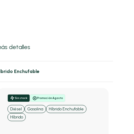
ás detalles
íbrido Enchufable
Sin stock
Promoción Agosto
Diésel
Gasolina
Híbrido Enchufable
Híbrido