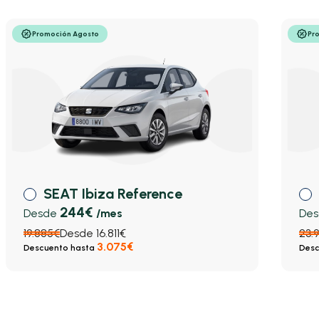
Promoción Agosto
Pr
SEAT Ibiza Reference
244€
Desde
/mes
De
19.885€
Desde 16.811€
23.
3.075€
Descuento hasta
Desc