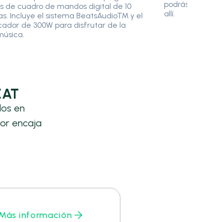
podrás gestiona
 de cuadro de mandos digital de 10
allí.
s. Incluye el sistema BeatsAudio™ y el
cador de 300W para disfrutar de la
música.
EAT
los en
or encaja
Más información