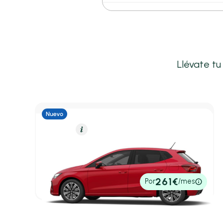
Llévate tu
Gasolina
Resumen
SEAT Ibiza
1.0 MPI 59kW (80CV) Start&Stop Style+
5,20 l/100 Km
80cv
Manual
21.670€
261€
Por
/mes
P.V.P. contado