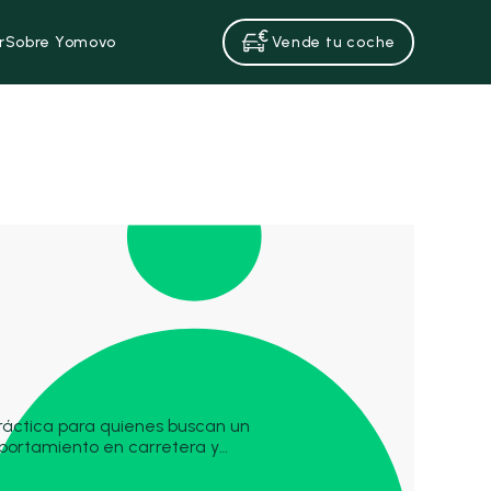
r
Sobre Yomovo
Vende tu coche
práctica para quienes buscan un
ortamiento en carretera y
ompite con modelos como el Renault
ndo por su diseño juvenil y facilidad