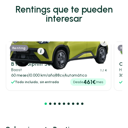
Rentings que te pueden
interesar
Renting
Rent
Eléctrico
Resumen
BYD Dolphin Surf
Cit
Boost
Hybr
1
/ 4
60 meses
10.000 km/año
88cv
Automático
36 m
461€
Todo incluido, sin entrada
Desde
/mes
Tod