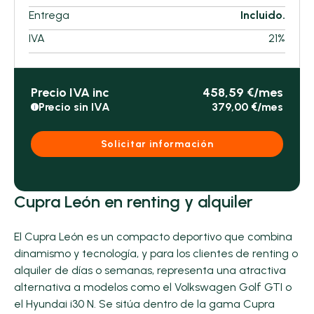
Entrega
Incluido.
IVA
21%
Precio IVA inc
458,59 €/mes
Precio sin IVA
379,00 €/mes
i
Solicitar información
Cupra León en renting y alquiler
El Cupra León es un compacto deportivo que combina
dinamismo y tecnología, y para los clientes de renting o
alquiler de días o semanas, representa una atractiva
alternativa a modelos como el Volkswagen Golf GTI o
el Hyundai i30 N. Se sitúa dentro de la gama Cupra