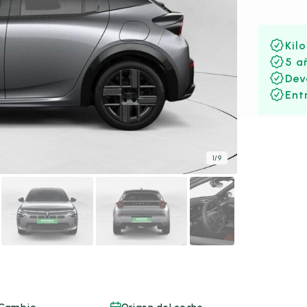
Kil
5 a
Dev
Ent
1
/
9