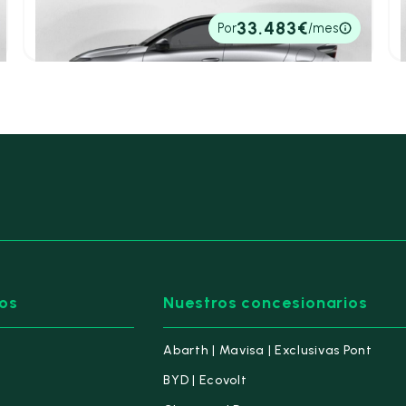
156cv
Automático
2.775.424€
33.483€
Por
/mes
P.V.P. contado
os
Nuestros concesionarios
Abarth | Mavisa | Exclusivas Pont
BYD | Ecovolt