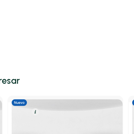
resar
Eléctrico
Resumen
Lancia Ypsilon
Berlina BEV 54KWH 115KW LX 156 5P