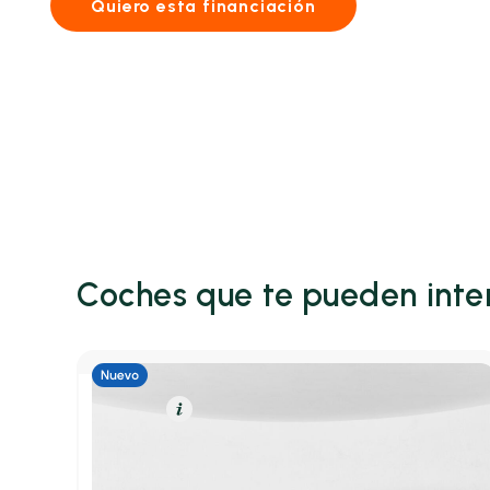
Quiero esta financiación
Coches que te pueden inte
Gasolina
Resumen
Lancia Ypsilon
Berlina 1.2 74KW YPSILON 100 5P