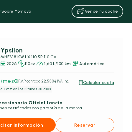
r
Sobre Yomovo
Vende tu coche
 Ypsilon
2 MHEV 81KW LX 110 5P 110 CV
2026
110cv
4,60 L/100 km
Automático
€
/mes
P.V.P contado
22.550€
IVA inc.
Calcular cuota
o 1 vez en los últimos 30 días
cesionario Oficial Lancia
hes certificados con garantía de la marca
icitar información
Reservar