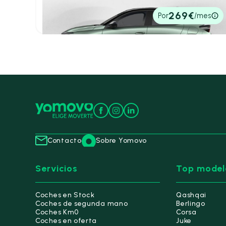
5,20 l/100 Km
100cv
Manual
22.300€
269€
Por
/mes
P.V.P. contado
Contacto
Sobre Yomovo
Servicios
Top model
Coches en Stock
Qashqai
Coches de segunda mano
Berlingo
Coches Km0
Corsa
Coches en oferta
Juke