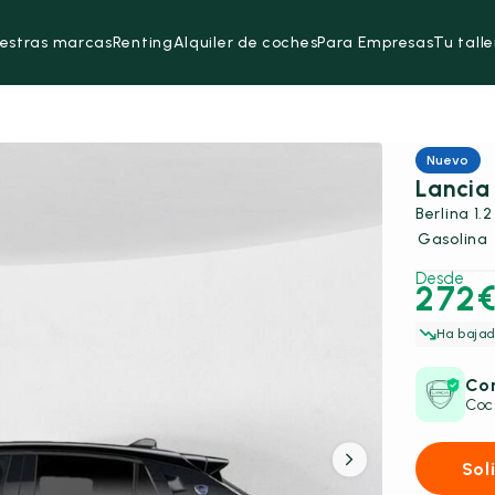
estras marcas
Renting
Alquiler de coches
Para Empresas
Tu talle
Nuevo
Lancia
Berlina 1.
Gasolina
Desde
272
Ha bajad
Con
Coc
Sol