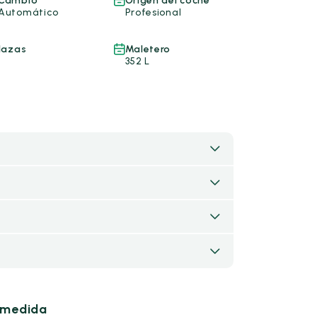
Cambio
Origen del coche
Automático
Profesional
lazas
Maletero
352 L
u medida