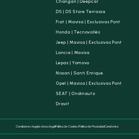
Changan | Deepcar
DS | DS Store Terrassa
Fiat | Mavisa | Exclusivas Pont
Honda | Tecnovallés
Jeep | Mavisa | Exclusivas Pont
Lancia | Mavisa
Lepas | Yomovo
Nissan | Santi Enrique
Opel | Mavisa | Exclusivas Pont
SEAT | Ondinauto
Dravit
Condiciones legales
Aviso legal
Política de Cookies
Política de Privacidad
Canal ético