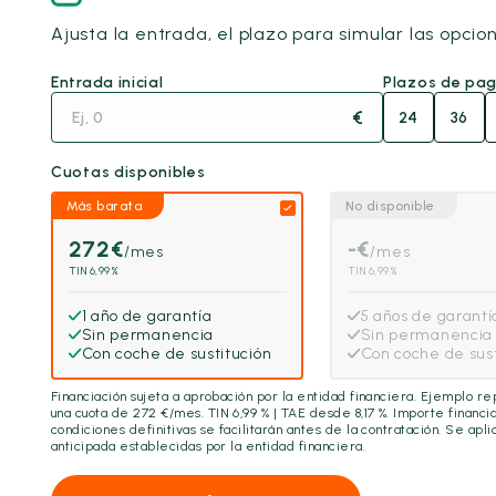
Ajusta la entrada, el plazo para simular las opcio
Entrada inicial
Plazos de pa
€
24
36
Cuotas disponibles
Más barata
No disponible
272
€
-
€
/mes
/mes
TIN 6,99%
TIN 6,99%
1 año de garantía
5 años de garantí
Sin permanencia
Sin permanencia
Con coche de sustitución
Con coche de sust
Financiación sujeta a aprobación por la entidad financiera. Ejemplo r
una cuota de
272
€/mes. TIN 6,99 % | TAE desde 8,17 %. Importe financi
condiciones definitivas se facilitarán antes de la contratación. Se ap
anticipada establecidas por la entidad financiera.