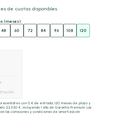
nes de cuotas disponibles.
go (meses)
48
60
72
84
96
108
120
a
itución
epresentativo con
0
€ de entrada,
120
meses de plazo y
ado:
22.550
€, incluyendo
1 año
de Garantía Premium. Las
lican las comisiones y condiciones de amortización