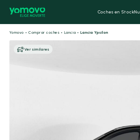
Coches en Stock
Nu
·
·
·
Yomovo
Comprar coches
Lancia
Lancia Ypsilon
Ver similares