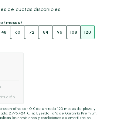
nes de cuotas disponibles.
go (meses)
48
60
72
84
96
108
120
a
itución
epresentativo con
0
€ de entrada,
120
meses de plazo y
ciado:
2.775.424
€, incluyendo
1 año
de Garantía Premium.
 aplican las comisiones y condiciones de amortización