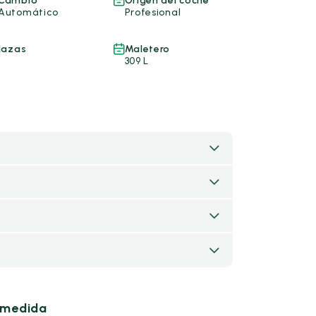
Cambio
Origen del coche
Automático
Profesional
lazas
Maletero
309 L
u medida