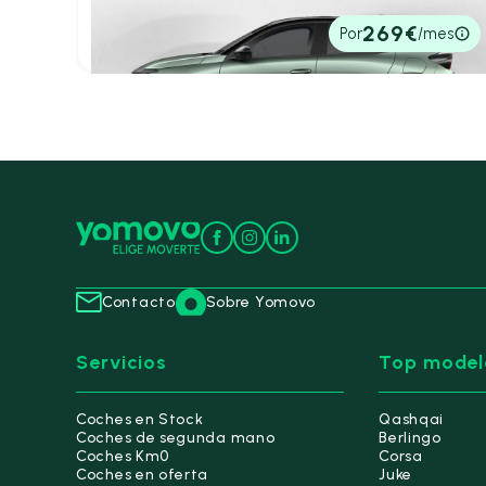
5,20 l/100 Km
100cv
Manual
22.300€
269€
Por
/mes
P.V.P. contado
Contacto
Sobre Yomovo
Servicios
Top model
Coches en Stock
Qashqai
Coches de segunda mano
Berlingo
Coches Km0
Corsa
Coches en oferta
Juke