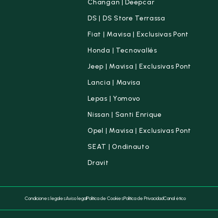
Changan | Deepcar
DS | DS Store Terrassa
Fiat | Mavisa | Exclusivas Pont
Honda | Tecnovallés
Jeep | Mavisa | Exclusivas Pont
Lancia | Mavisa
Lepas | Yomovo
Nissan | Santi Enrique
Opel | Mavisa | Exclusivas Pont
SEAT | Ondinauto
Dravit
Condiciones legales
Aviso legal
Política de Cookies
Política de Privacidad
Canal ético