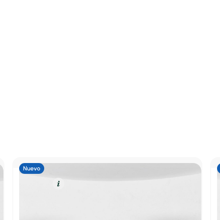
Gasolina
Resumen
Lancia Ypsilon
Berlina 1.2 MHEV YPSILON AUTO 100 5P