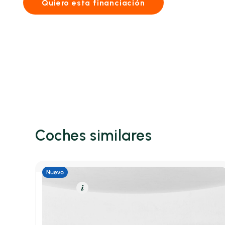
Quiero esta financiación
Coches similares
Gasolina
Resumen
Lancia Ypsilon
Berlina 1.2 74KW YPSILON 100 5P