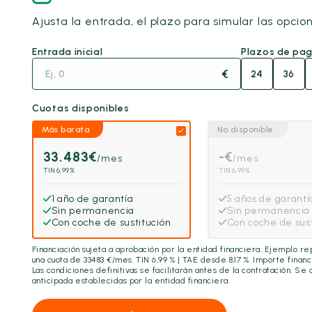
Ajusta la entrada, el plazo para simular las opcio
Entrada inicial
Plazos de pa
€
24
36
Cuotas disponibles
Más barata
No disponible
33.483
€
-
€
/mes
/mes
TIN 6,99%
TIN 6,99%
1 año de garantía
5 años de garantí
Sin permanencia
Sin permanencia
Con coche de sustitución
Con coche de sust
Financiación sujeta a aprobación por la entidad financiera. Ejemplo r
una cuota de
33483
€/mes. TIN 6,99 % | TAE desde 8,17 %. Importe finan
Las condiciones definitivas se facilitarán antes de la contratación. Se
anticipada establecidas por la entidad financiera.