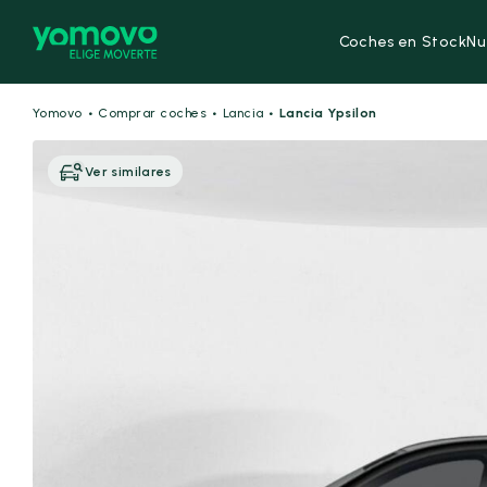
Coches en Stock
Nu
·
·
·
Yomovo
Comprar coches
Lancia
Lancia Ypsilon
Ver similares