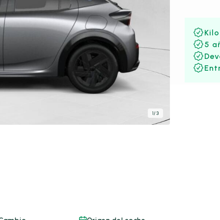
Kil
5 a
Dev
Ent
1
/
3