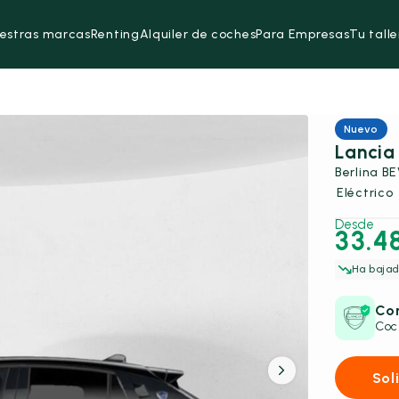
estras marcas
Renting
Alquiler de coches
Para Empresas
Tu talle
Nuevo
Lancia
Berlina B
Eléctrico
Desde
33.4
Ha bajad
Con
Coc
Sol