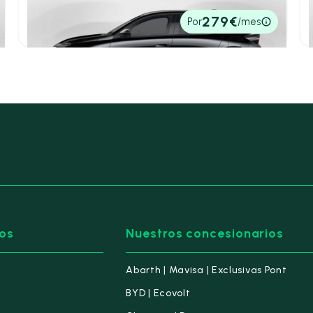
4,60 l/100 Km
100cv
Automático
23.100€
279€
Por
/mes
P.V.P. contado
os
Nuestros concesionarios
Abarth | Mavisa | Exclusivas Pont
BYD | Ecovolt