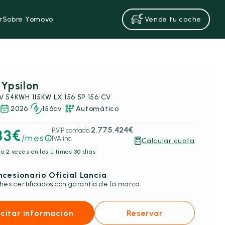
r
Sobre Yomovo
Vende tu coche
 Ypsilon
EV 54KWH 115KW LX 156 5P 156 CV
2026
156cv
Automático
2.775.424€
83€
P.V.P contado
/mes
IVA inc.
Calcular cuota
o 2 veces en los últimos 30 días
cesionario Oficial Lancia
hes certificados con garantía de la marca
icitar información
Reservar