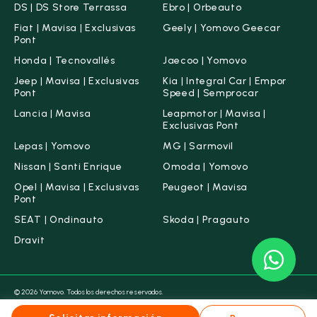
DS | DS Store Terrassa
Ebro | Orbeauto
Fiat | Mavisa | Exclusivas
Geely | Yomovo Geecar
Pont
Honda | Tecnovallés
Jaecoo | Yomovo
Jeep | Mavisa | Exclusivas
Kia | Integral Car | Empor
Pont
Speed | Semprocar
Lancia | Mavisa
Leapmotor | Mavisa |
Exclusivas Pont
Lepas | Yomovo
MG | Sarmovil
Nissan | Santi Enrique
Omoda | Yomovo
Opel | Mavisa | Exclusivas
Peugeot | Mavisa
Pont
SEAT | Ondinauto
Skoda | Pragauto
Dravit
© 2026 Yomovo. Todos los derechos reservados.
Condiciones legales
Aviso legal
Política de Cookies
Política de Privacidad
Canal ético