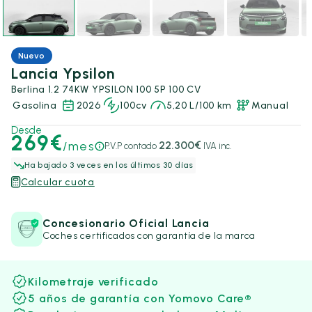
Nuevo
Lancia Ypsilon
Berlina 1.2 74KW YPSILON 100 5P 100 CV
Gasolina
2026
100cv
5,20 L/100 km
Manual
Desde
269€
/mes
22.300€
P.V.P contado
IVA inc.
Ha bajado 3 veces en los últimos 30 días
Calcular cuota
Concesionario Oficial Lancia
Coches certificados con garantía de la marca
Kilometraje verificado
5 años de garantía con Yomovo Care®