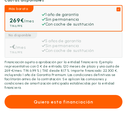
Cuotas disponibles
Más barata
1 año de garantía
269
€
Sin permanencia
/mes
Con coche de sustitución
TIN 6,99%
No disponible
5 años de garantía
-
€
Sin permanencia
/mes
Con coche de sustitución
TIN 6,99%
Financiación sujeta a aprobación por la entidad financiera. Ejemplo
representativo con
0
€ de entrada,
120
meses de plazo y una cuota de
269
€/mes. TIN 6,99 % | TAE desde 8,17 %. Importe financiado:
22.300
€,
incluyendo
1 año
de Garantía Premium. Las condiciones definitivas se
facilitarán antes de la contratación. Se aplican las comisiones y
condiciones de amortización anticipada establecidas por la entidad
financiera.
Quiero esta financiación