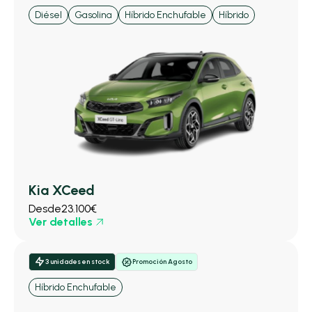
Diésel
Gasolina
Híbrido Enchufable
Híbrido
Kia XCeed
Desde
23.100€
Ver detalles
3 unidades en stock
Promoción Agosto
Híbrido Enchufable