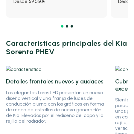
Desde 59.050€
Desde 
Características principales del Kia
Sorento PHEV
Detalles frontales nuevos y audaces
Cubrec
excepc
Los elegantes faros LED presentan un nuevo
diseño vertical y una franja de luces de
Siente e
conducción diurna con los gráficos en forma
parachoq
de mapa de estrellas de nueva generación
unas pro
de Kia. Elevados por el rediseño del capó y la
en combi
rejilla del radiador.
rejilla, 
vertical
faros.