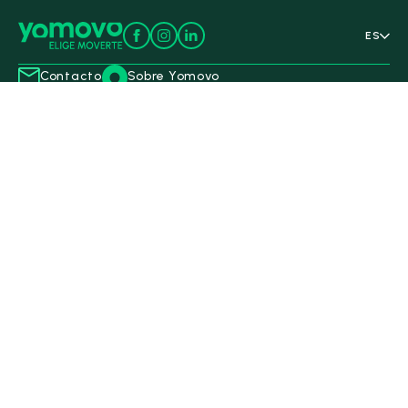
ES
Contacto
Sobre Yomovo
Servicios
Top modelos
Coches en Stock
Qashqai
Coches de segunda mano
Berlingo
Coches Km0
Corsa
Coches en oferta
Juke
Vende tu coche
C3 Aircross
Ofertas de renting
C3
Yomovo para empresas
Seguros para ti y tu familia
Nuestros concesionarios
Abarth | Mavisa | Exclusivas
Alfa Romeo | Mavisa
Pont