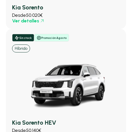
Kia Sorento
Desde
50.020€
Ver detalles
Sin stock
Promoción Agosto
Híbrido
Kia Sorento HEV
Desde
50.140€