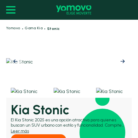
·
·
Yomovo
Gama Kia
Stonic
Kia Stonic
El Kia Stonic 2025 es una opción atractiva para quienes
buscan un SUV urbano con estilo y funcionalidad. Compite
con modelos como el Hyundai Kona y el Mazda CX-3,
Leer más
posicionándose dentro de la gama Kia por encima del