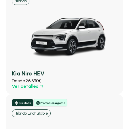
Híbrido
Kia Niro HEV
Desde
26.390€
Ver detalles
Sin stock
Promoción Agosto
Híbrido Enchufable