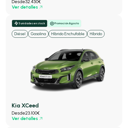
Desde
32.430€
Ver detalles
3 unidades en stock
Promoción Agosto
Diésel
Gasolina
Híbrido Enchufable
Híbrido
Kia XCeed
Desde
23.100€
Ver detalles