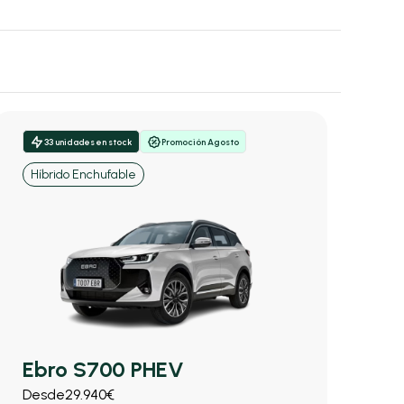
33 unidades en stock
Promoción Agosto
Híbrido Enchufable
Ebro S700 PHEV
Desde
29.940€