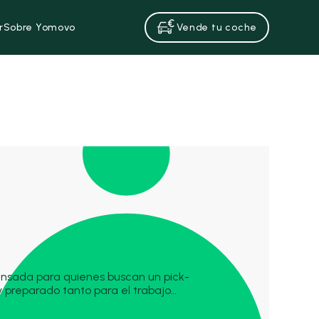
r
Sobre Yomovo
Vende tu coche
pensada para quienes buscan un pick-
 preparado tanto para el trabajo
mpite con modelos como el Toyota
acando por su capacidad de carga, su