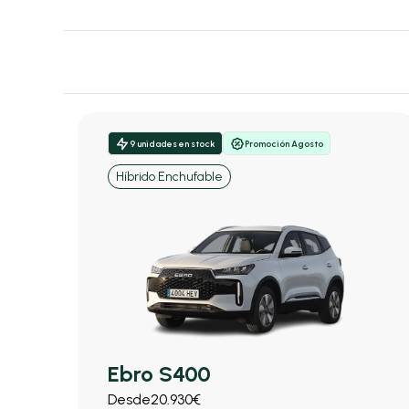
9 unidades en stock
Promoción Agosto
Híbrido Enchufable
Ebro S400
Desde
20.930€