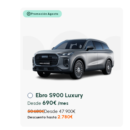
Promoción Agosto
Ebro S900 Luxury
690€
Desde
/mes
50.680€
Desde 47.900€
2.780€
Descuento hasta