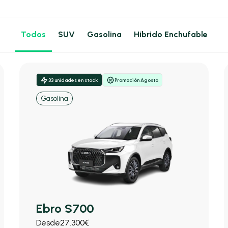
Todos
SUV
Gasolina
Híbrido Enchufable
33 unidades en stock
Promoción Agosto
Gasolina
Ebro S700
Desde
27.300€