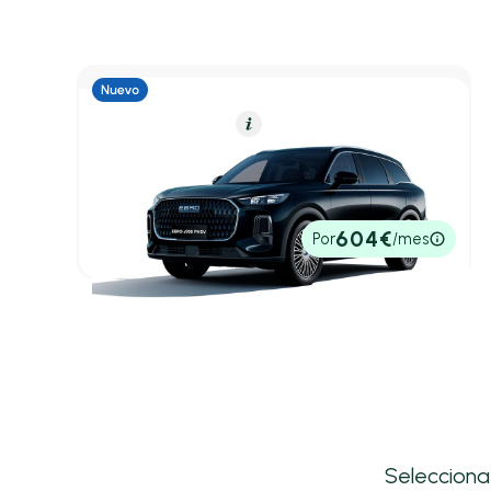
Híbrido Enchufable
Resumen
Ebro S900
PHEV 1.5 TGDI 3DHT 4X4 Luxury
1,70 l/100 Km
425cv
Automático
50.100€
604€
Por
/mes
P.V.P. contado
Selecciona