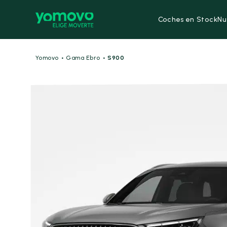
Coches en Stock
Nu
·
·
Yomovo
Gama Ebro
S900