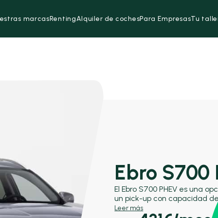
estras marcas
Renting
Alquiler de coches
Para Empresas
Tu talle
Ebro S700
El Ebro S700 PHEV es una o
un pick-up con capacidad de
propulsión híbrida enchufab
Leer más
con modelos como el Mitsubis