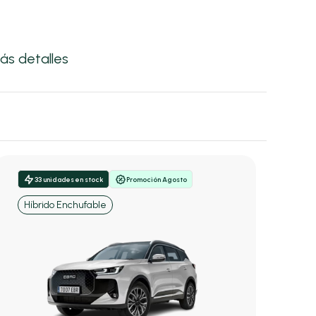
ás detalles
33 unidades en stock
Promoción Agosto
Híbrido Enchufable