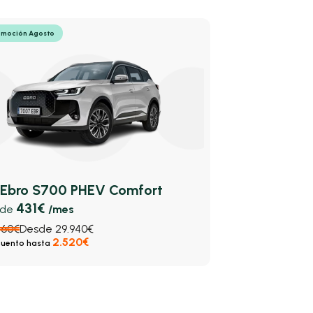
omoción Agosto
Ebro S700 PHEV Comfort
431€
sde
/mes
460€
Desde 29.940€
2.520€
uento hasta