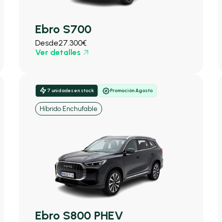
Ebro S700
Desde
27.300€
Ver detalles
7 unidades en stock
Promoción Agosto
Híbrido Enchufable
Ebro S800 PHEV