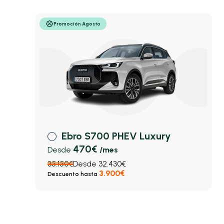
Promoción Agosto
Ebro S700 PHEV Luxury
470€
Desde
/mes
35.150€
Desde 32.430€
3.900€
Descuento hasta