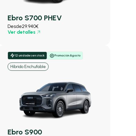
Ebro S700 PHEV
Desde
29.940€
Ver detalles
12 unidades en stock
Promoción Agosto
Híbrido Enchufable
Ebro S900