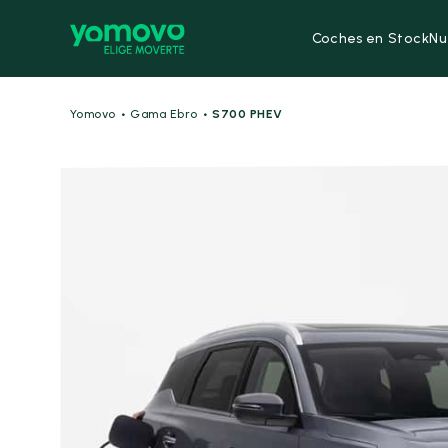
Coches en Stock
Nu
·
·
Yomovo
Gama Ebro
S700 PHEV