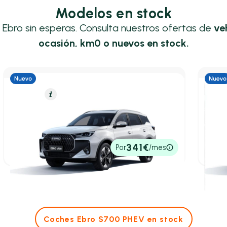
Modelos en stock
u Ebro sin esperas. Consulta nuestros ofertas de
ve
ocasión, km0 o nuevos en stock.
Gasolina
Resumen
Híbrid
Ebro S700
Ebro
1.6 TGDI Comfort 7 DCT
1.5 T
7,00 l/100 Km
147cv
Automático
5,70 l
28.300€
33.0
341€
Por
/mes
P.V.P. contado
P.V.P. c
Coches Ebro S700 PHEV en stock