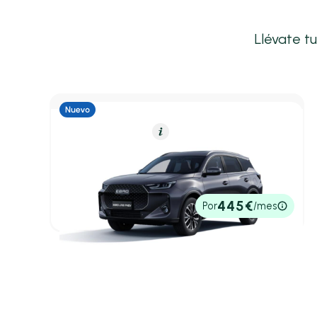
Llévate t
Híbrido Enchufable
Resumen
Ebro S700
1.5 TGDI PHEV Luxury E-CVT
2,40 l/100 Km
279cv
Automático
36.920€
445€
Por
/mes
P.V.P. contado