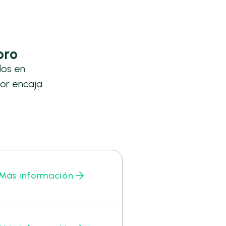
bro
los en
or encaja
Más información