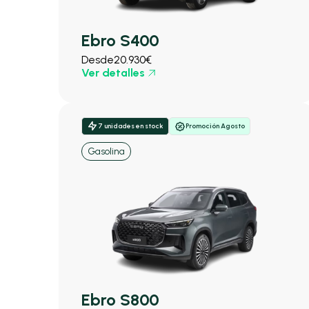
Ebro S400
Desde
20.930€
Ver detalles
7 unidades en stock
Promoción Agosto
Gasolina
Ebro S800