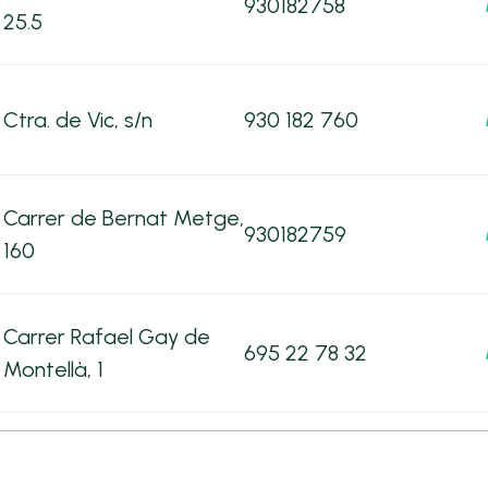
930182758
25.5
Ctra. de Vic, s/n
930 182 760
Carrer de Bernat Metge,
930182759
160
Carrer Rafael Gay de
695 22 78 32
Montellà, 1