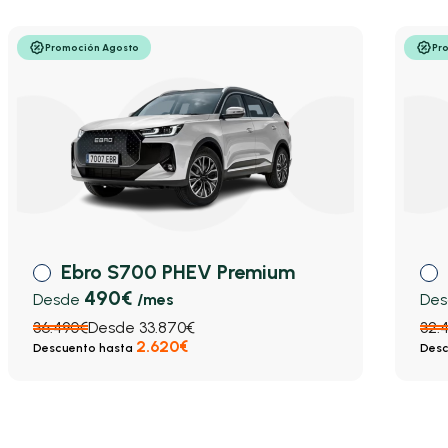
Promoción Agosto
Pr
Ebro S700 PHEV Premium
490€
Desde
/mes
De
36.490€
Desde 33.870€
32.
2.620€
Descuento hasta
Desc