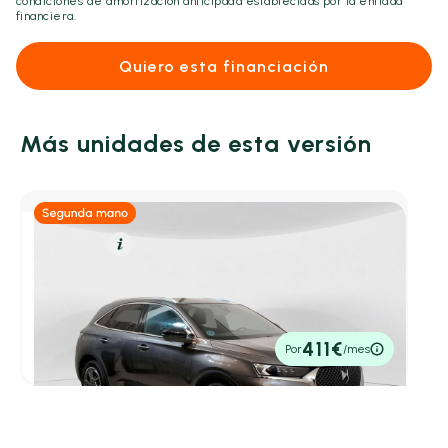
condiciones de amortización anticipada establecidas por la entidad
financiera.
Quiero esta financiación
Más unidades de esta versión
Diésel
Resumen
DS 7
BlueHDi DE 96kW (130CV) Auto. SO CHIC
2022
72.152 km
130cv
Automático
19.990€
411€
Por
/mes
P.V.P. contado