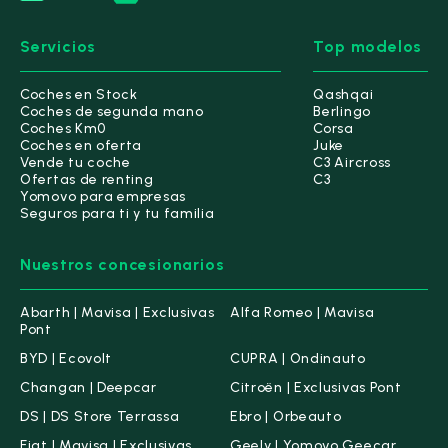
Servicios
Top modelos
Coches en Stock
Qashqai
Coches de segunda mano
Berlingo
Coches Km0
Corsa
Coches en oferta
Juke
Vende tu coche
C3 Aircross
Ofertas de renting
C3
Yomovo para empresas
Seguros para ti y tu familia
Nuestros concesionarios
Abarth | Mavisa | Exclusivas
Alfa Romeo | Mavisa
Pont
BYD | Ecovolt
CUPRA | Ondinauto
Changan | Deepcar
Citroën | Exclusivas Pont
DS | DS Store Terrassa
Ebro | Orbeauto
Fiat | Mavisa | Exclusivas
Geely | Yomovo Geecar