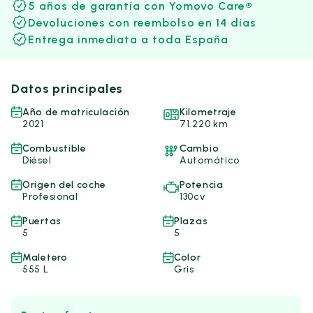
5 años de garantía con Yomovo Care®
Devoluciones con reembolso en 14 días
Entrega inmediata a toda España
Datos principales
Año de matriculación
Kilometraje
2021
71.220 km
Combustible
Cambio
Diésel
Automático
Origen del coche
Potencia
Profesional
130cv
Puertas
Plazas
5
5
Maletero
Color
555 L
Gris