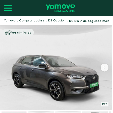
·
·
·
Yomovo
Comprar coches
DS Ocasión
DS DS 7 de segunda mano
Ver similares
1
/
28