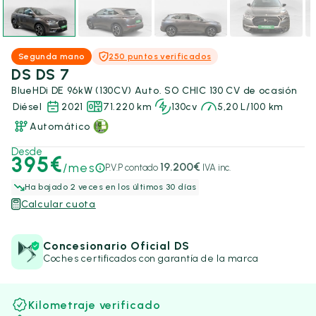
Segunda mano
250 puntos verificados
DS DS 7
BlueHDi DE 96kW (130CV) Auto. SO CHIC 130 CV de ocasión
Diésel
2021
71.220 km
130cv
5,20 L/100 km
Automático
Desde
395€
/mes
19.200€
P.V.P contado
IVA inc.
Ha bajado 2 veces en los últimos 30 días
Calcular cuota
Concesionario Oficial DS
Coches certificados con garantía de la marca
Kilometraje verificado