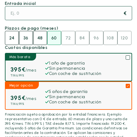
Entrada inicial
€
Plazos de pago (meses)
24
36
48
60
72
84
96
108
120
Cuotas disponibles
Más barata
1 año de garantía
395
€
Sin permanencia
/mes
Con coche de sustitución
TIN 6,99%
Mejor opción
5 años de garantía
395
€
Sin permanencia
/mes
Con coche de sustitución
TIN 6,99%
Financiación sujeta a aprobación por la entidad financiera. Ejemplo
representativo con
0
€ de entrada,
60
meses de plazo y una cuota de
395
€/mes. TIN 6,99 % | TAE desde 8,17 %. Importe financiado:
19.200
€,
incluyendo
5 años
de Garantía Premium. Las condiciones definitivas se
facilitarán antes de la contratación. Se aplican las comisiones y