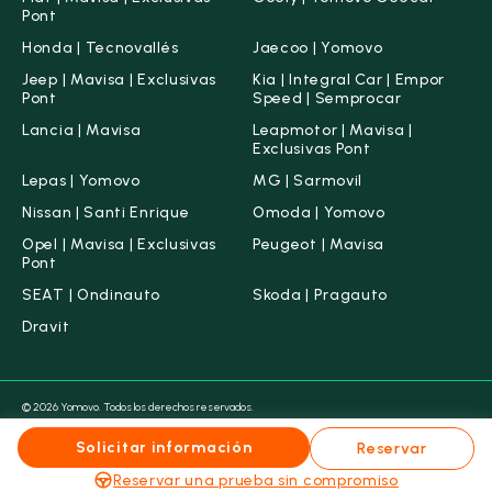
Pont
Honda | Tecnovallés
Jaecoo | Yomovo
Jeep | Mavisa | Exclusivas
Kia | Integral Car | Empor
Pont
Speed | Semprocar
Lancia | Mavisa
Leapmotor | Mavisa |
Exclusivas Pont
Lepas | Yomovo
MG | Sarmovil
Nissan | Santi Enrique
Omoda | Yomovo
Opel | Mavisa | Exclusivas
Peugeot | Mavisa
Pont
SEAT | Ondinauto
Skoda | Pragauto
Dravit
© 2026 Yomovo. Todos los derechos reservados.
Condiciones legales
Aviso legal
Política de Cookies
Política de Privacidad
Canal ético
Solicitar información
Reservar
Grupo Maas & Vallescar ahora es Yomovo
Reservar una prueba sin compromiso