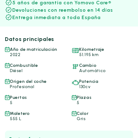
5 años de garantía con Yomovo Care®
Devoluciones con reembolso en 14 días
Entrega inmediata a toda España
Datos principales
Año de matriculación
Kilometraje
2022
51.195 km
Combustible
Cambio
Diésel
Automático
Origen del coche
Potencia
Profesional
130cv
Puertas
Plazas
5
5
Maletero
Color
555 L
Gris