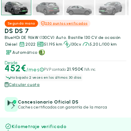
Segunda mano
250 puntos verificados
DS DS 7
BlueHDi DE 96kW (130CV) Auto. Bastille 130 CV de ocasión
Diésel
2022
51.195 km
130cv
5,20 L/100 km
Automático
Desde
452€
/mes
21.950€
P.V.P contado
IVA inc.
Ha bajado 2 veces en los últimos 30 días
Calcular cuota
Concesionario Oficial DS
Coches certificados con garantía de la marca
Kilometraje verificado