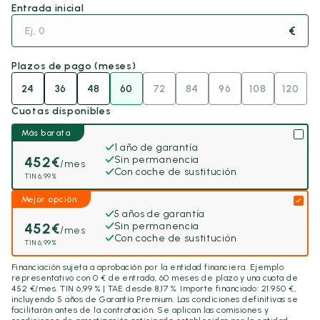
Entrada inicial
€
Plazos de pago (meses)
24
36
48
60
72
84
96
108
120
Cuotas disponibles
Más barata
1 año de garantía
452
€
Sin permanencia
/mes
Con coche de sustitución
TIN 6,99%
Mejor opción
5 años de garantía
452
€
Sin permanencia
/mes
Con coche de sustitución
TIN 6,99%
Financiación sujeta a aprobación por la entidad financiera. Ejemplo
representativo con
0
€ de entrada,
60
meses de plazo y una cuota de
452
€/mes. TIN 6,99 % | TAE desde 8,17 %. Importe financiado:
21.950
€,
incluyendo
5 años
de Garantía Premium. Las condiciones definitivas se
facilitarán antes de la contratación. Se aplican las comisiones y