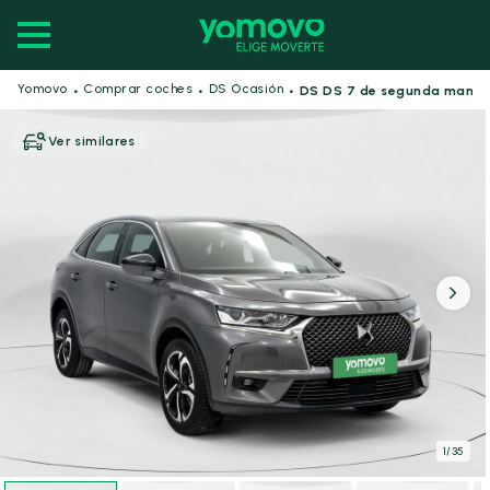
·
·
·
Yomovo
Comprar coches
DS Ocasión
DS DS 7 de segunda mano
Ver similares
1
/
35