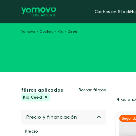
Coches en Stock
Nu
·
·
·
Yomovo
Coches
Kia
Ceed
filtros aplicados
Borrar filtros
Kia Ceed
14
Kia enc
Precio y financiación
Gas
Precio