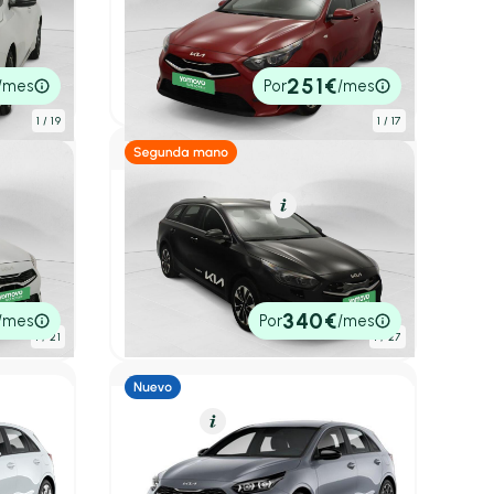
Kia Ceed
ition
Berlina 1.0 T-GDI 74KW DRIVE 100 5P
2025
8.120 km
100cv
Manual
19.350€
251€
/mes
Por
/mes
P.V.P. contado
1
/ 19
1
/ 17
Híbrido Enchufable
Resumen
Kia Ceed
ition
Tourer 1.6 PHEV eDrive
2025
6.771 km
141cv
Automático
24.000€
340€
/mes
Por
/mes
P.V.P. contado
1
/ 21
1
/ 27
Gasolina
Resumen
Kia Ceed
H 100 5P
Berlina 1.0 T-GDI 74KW DRIVE 100 5P