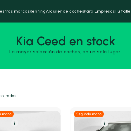
estras marcas
Renting
Alquiler de coches
Para Empresas
Tu talle
Kia Ceed en stock
La mayor selección de coches, en un solo lugar.
ontrados
olina
Resumen
Gasolina
Resumen