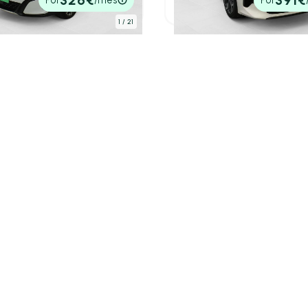
326€
391€
tado
P.V.P. contado
1
/ 21