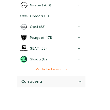
Nissan
(200)
Omoda
(8)
Opel
(83)
Peugeot
(171)
SEAT
(53)
Skoda
(82)
Ver todas las marcas
Carrocería
Berlina
(11)
Cabriolet
(0)