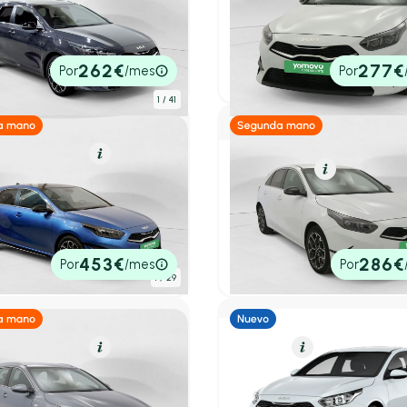
eed
Kia Ceed
Tourer 1.0 T-GDi 74kW Style Edition
5p 1.0 T-GDi 100CV Style Ed
.051 km
100cv
Manual
2025
8.547 km
100cv
Manual
0€
21.350€
262€
277€
Por
/mes
Por
tado
P.V.P. contado
1
/ 41
rido (Gasolina)
Resumen
Gasolina
Resumen
eed
Kia Ceed
V 118kW (160CV) GT Line
5p 1.0 T-GDi 100CV Style Ed
.908 km
160cv
Automático
2025
14.142 km
100cv
Manual
5€
22.000€
453€
286€
Por
/mes
Por
tado
P.V.P. contado
1
/ 29
rido (Gasolina)
Resumen
Gasolina
Resumen
eed
Kia Ceed
1.0 MHEV 100CV Drive DCT
Berlina 1.0 T-GDI 74KW TEC