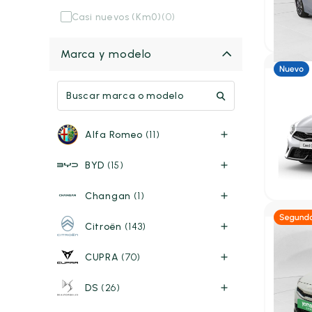
2025
11.
Casi nuevos (Km0)
(0)
24.00
P.V.P. con
Marca y modelo
Gasolin
Kia C
Berlina
Alfa Romeo
(11)
140 5P
140cv
A
BYD
(15)
28.111€
P.V.P. con
Changan
(1)
Citroën
(143)
Híb
CUPRA
(70)
Kia C
1.6 PHE
DS
(26)
2024
20
23.00