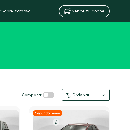
r
Sobre Yomovo
Vende tu coche
Comparar
Ordenar
Gasolina
Resumen