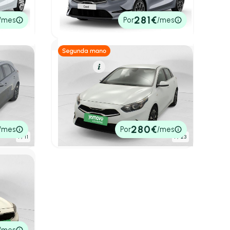
100cv
Manual
23.005€
281€
/mes
Por
/mes
P.V.P. contado
Gasolina
Resumen
Kia Ceed
NCEPT
Berlina 1.0 MHEV 74KW DRIVE DCT
100 5P
l
2025
12.050 km
100cv
Automático
19.771€
280€
/mes
Por
/mes
P.V.P. contado
1
/ 11
1
/ 23
n
ch DCT
ático
/mes