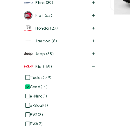
Ebro
(39)
P.V.P. con
Fiat
(65)
Honda
(27)
Jaecoo
(8)
Jeep
(38)
Kia
(159)
Todos
(159)
Ceed
(14)
e-Niro
(1)
e-Soul
(1)
EV2
(3)
EV3
(7)