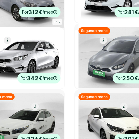
312 km
100cv
Automático
100cv
Manual
0€
23.062€
312€
281€
Por
/mes
Por
tado
P.V.P. contado
1
/ 19
a
Resumen
Gasolina
Resumen
eed
Kia Ceed
 1.5 MHEV 103KW TECH DCT
Berlina 1.0 T-GDI 74KW CO
100 5P
utomático
2025
13.585 km
100cv
Manua
17.623€
342€
250€
Por
/mes
Por
tado
P.V.P. contado
rido Enchufable
Resumen
Híbrido (Diésel)
Resume
eed
Kia Ceed
V eTech
1.6 MHEV 100kW (136CV) Te
.656 km
141cv
Automático
2021
47.000 km
136cv
Autom
0€
18.990€
Por
/mes
Por