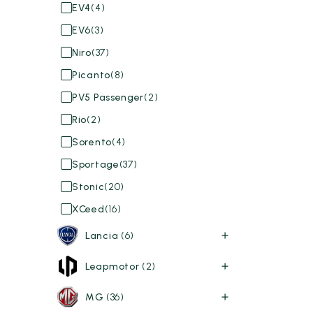
EV4
(4)
EV6
(3)
Niro
(37)
Picanto
(8)
PV5 Passenger
(2)
Rio
(2)
Sorento
(4)
Sportage
(37)
Stonic
(20)
XCeed
(16)
Lancia
(6)
Leapmotor
(2)
MG
(36)