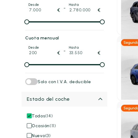
Kia C
Desde
Hasta
-
€
€
2025
31
18.50
P.V.P. con
Cuota mensual
Desde
Hasta
-
€
€
Híb
Kia C
1.5 MHE
DCT
2022
50
Solo con I.V.A. deducible
21.99
P.V.P. con
Estado del coche
Todos
(14)
Híb
Ocasión
(11)
Kia C
Nuevo
(3)
Tourer 