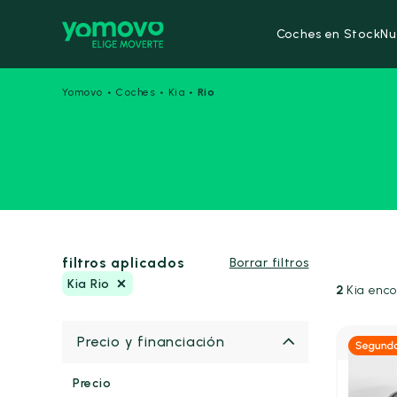
Coches en Stock
Nu
·
·
·
Yomovo
Coches
Kia
Rio
filtros aplicados
Borrar filtros
Kia Rio
2
Kia enco
Precio y financiación
Precio
Gasolin