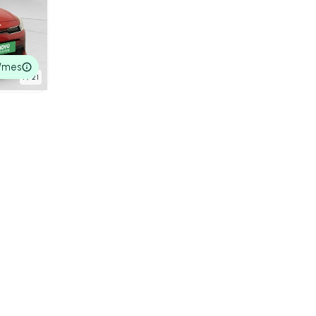
EV iMT
l
/mes
1
/ 21