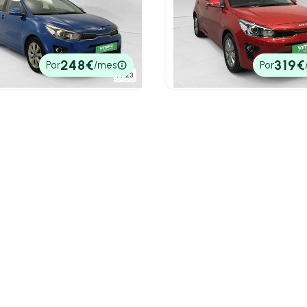
Kia Rio
o
1.0 T-GDi 88kW (120CV) MH
1.2 DPI DRIVE 84 5P
Drive
.336 km
84cv
Manual
2022
55.000 km
120cv
Manua
0€
15.490€
248€
319€
Por
/mes
Por
tado
P.V.P. contado
1
/ 23