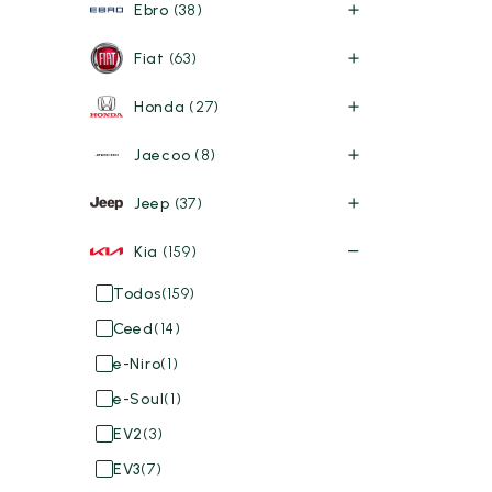
Ebro
(38)
Fiat
(63)
Honda
(27)
Jaecoo
(8)
Jeep
(37)
Kia
(159)
Todos
(159)
Ceed
(14)
e-Niro
(1)
e-Soul
(1)
EV2
(3)
EV3
(7)