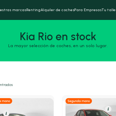
estras marcas
Renting
Alquiler de coches
Para Empresas
Tu talle
Kia Rio en stock
La mayor selección de coches, en un solo lugar.
ntrados
Híbrido (Gasolina)
Res
a
Resumen