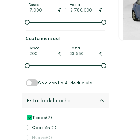
Desde
Hasta
-
Kia Ri
€
€
Berlina 
2022
32
14.00
P.V.P. con
Cuota mensual
Desde
Hasta
-
€
€
Solo con I.V.A. deducible
Estado del coche
Todos
(2)
Ocasión
(2)
Nuevo
(0)