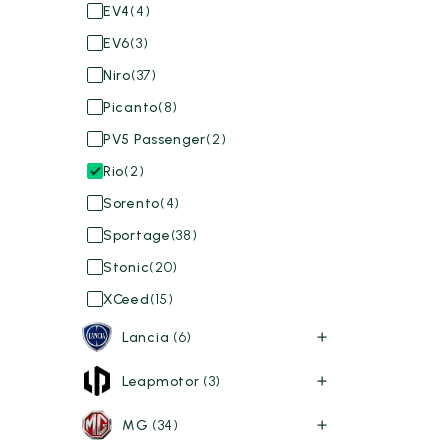
EV4
(4)
EV6
(3)
Niro
(37)
Picanto
(8)
PV5 Passenger
(2)
Rio
(2)
Sorento
(4)
Sportage
(38)
Stonic
(20)
XCeed
(15)
Lancia
(6)
Leapmotor
(3)
MG
(34)