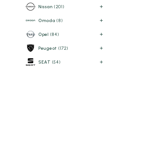
Nissan
(201)
Omoda
(8)
Opel
(84)
Peugeot
(172)
SEAT
(54)
Skoda
(85)
Ver todas las marcas
Carrocería
Berlina
(2)
Cabriolet
(0)