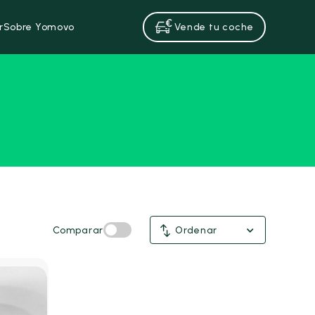
r
Sobre Yomovo
Vende tu coche
Comparar
Ordenar
umen