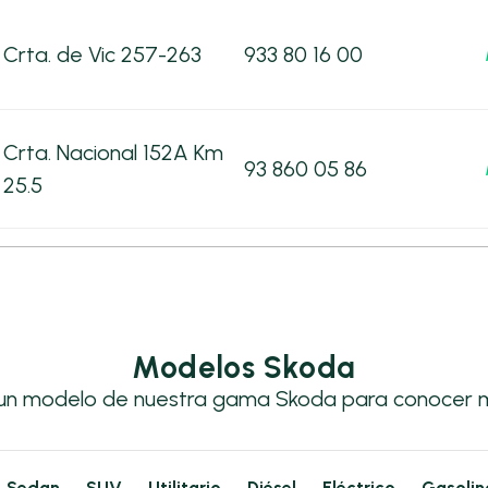
Crta. de Vic 257-263
933 80 16 00
Crta. Nacional 152A Km
93 860 05 86
25.5
Modelos Skoda
 un modelo de nuestra gama Skoda para conocer m
Sedan
SUV
Utilitario
Diésel
Eléctrico
Gasolin