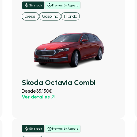
Sin stock
Promoción Agosto
Diésel
Gasolina
Híbrido
Skoda Octavia Combi
Desde
35.150€
Ver detalles
Sin stock
Promoción Agosto