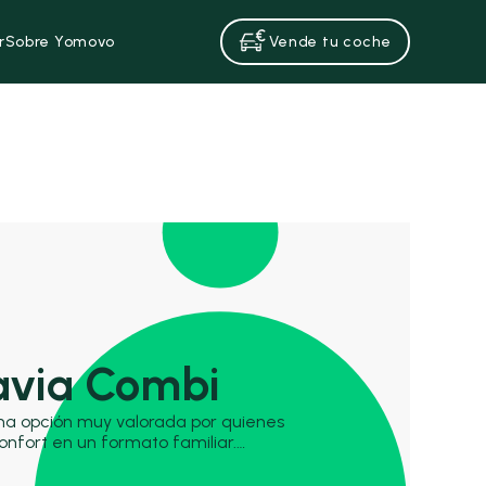
r
Sobre Yomovo
Vende tu coche
avia Combi
na opción muy valorada por quienes
nfort en un formato familiar.
 Ford Focus Sportbreak y el Peugeot
aletero amplio y eficiencia en