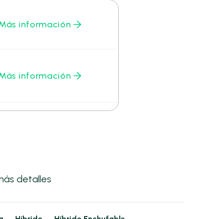
Más información
Más información
ás detalles
a
Híbrido
Híbrido Enchufable