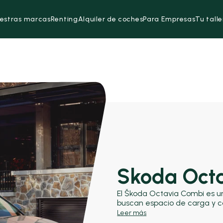
estras marcas
Renting
Alquiler de coches
Para Empresas
Tu talle
Skoda Oct
El Škoda Octavia Combi es u
buscan espacio de carga y co
Compite con modelos como el
Leer más
308 SW, destacando por su m