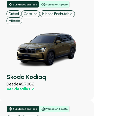
5 unidades en stock
Promoción Agosto
Diésel
Gasolina
Híbrido Enchufable
Híbrido
Skoda Kodiaq
Desde
45.700€
Ver detalles
6 unidades en stock
Promoción Agosto