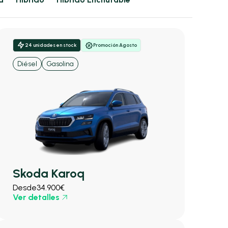
24 unidades en stock
Promoción Agosto
Diésel
Gasolina
Skoda Karoq
Desde
34.900€
Ver detalles