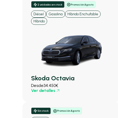
2 unidades en stock
Promoción Agosto
Diésel
Gasolina
Híbrido Enchufable
Híbrido
Skoda Octavia
Desde
34.450€
Ver detalles
Sin stock
Promoción Agosto