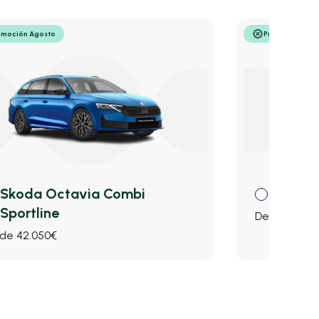
omoción Agosto
Promoción Ago
Skoda Octavia Combi
Skoda
Sportline
Desde 46.7
de 42.050€