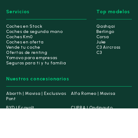
Servicios
Top modelos
Coches en Stock
Qashqai
Coches de segunda mano
Berlingo
Coches Km0
Corsa
Coches en oferta
Juke
Vende tu coche
C3 Aircross
Ofertas de renting
C3
Yomovo para empresas
Seguros para ti y tu familia
Nuestros concesionarios
Abarth | Mavisa | Exclusivas
Alfa Romeo | Mavisa
Pont
BYD | Ecovolt
CUPRA | Ondinauto
Changan | Deepcar
Citroën | Exclusivas Pont
DS | DS Store Terrassa
Ebro | Orbeauto
Fiat | Mavisa | Exclusivas
Geely | Yomovo Geecar