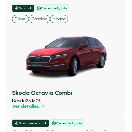
Sin stock
Promoción Agosto
Diésel
Gasolina
Híbrido
Skoda Octavia Combi
Desde
35.150€
Ver detalles
5 unidades en stock
Promoción Agosto