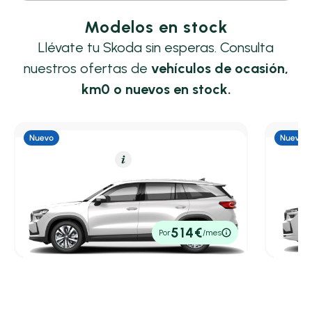
Modelos en stock
Llévate tu Skoda sin esperas. Consulta
nuestros ofertas de
vehículos de ocasión,
km0 o nuevos en stock.
Híbrido Enchufable
Resumen
Híbrido
Skoda Kodiaq
Skoda
1.5 TSI 150KW DSG PHEV Selection
1.5 TSI
0,40 l/100 Km
204cv
Automático
1,70 l/
42.599€
46.14
514€
Por
/mes
P.V.P. contado
P.V.P. con