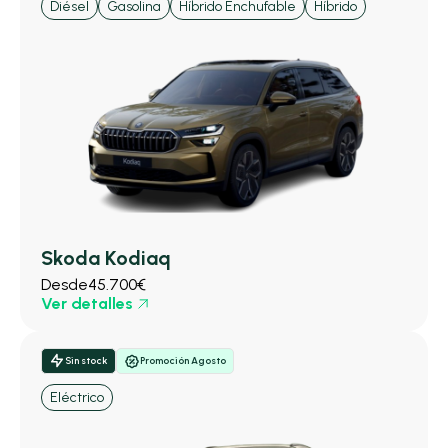
Diésel
Gasolina
Híbrido Enchufable
Híbrido
Skoda Kodiaq
Desde
45.700€
Ver detalles
Sin stock
Promoción Agosto
Eléctrico