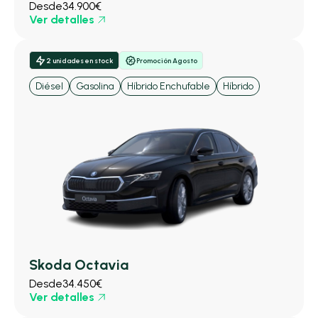
Desde
34.900€
Ver detalles
2 unidades en stock
Promoción Agosto
Diésel
Gasolina
Híbrido Enchufable
Híbrido
Skoda Octavia
Desde
34.450€
Ver detalles