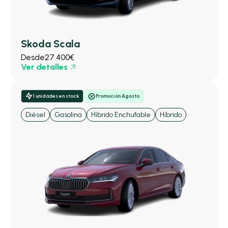
Skoda Scala
Desde
27.400€
Ver detalles
1 unidades en stock
Promoción Agosto
Diésel
Gasolina
Híbrido Enchufable
Híbrido