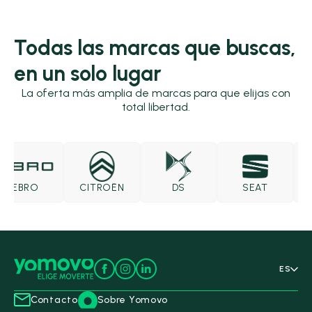
Todas las marcas que buscas,
en un solo lugar
La oferta más amplia de marcas para que elijas con
total libertad.
EBRO
CITROËN
DS
SEAT
S
ES
Contacto
Sobre Yomovo