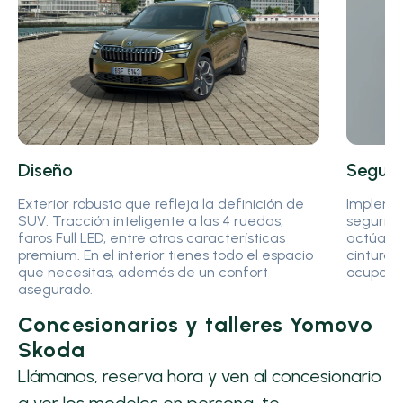
Diseño
Seguri
Exterior robusto que refleja la definición de
Implemen
SUV. Tracción inteligente a las 4 ruedas,
segurid
faros Full LED, entre otras características
actúan 
premium. En el interior tienes todo el espacio
cinturon
que necesitas, además de un confort
ocupant
asegurado.
Concesionarios y talleres Yomovo
Skoda
Llámanos, reserva hora y ven al concesionario