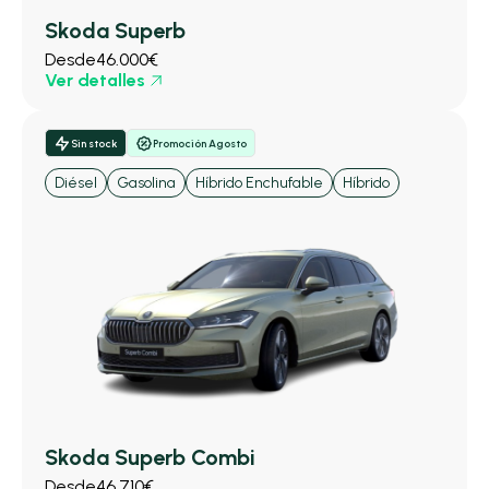
Skoda Superb
Desde
46.000€
Ver detalles
Sin stock
Promoción Agosto
Diésel
Gasolina
Híbrido Enchufable
Híbrido
Skoda Superb Combi
Desde
46.710€