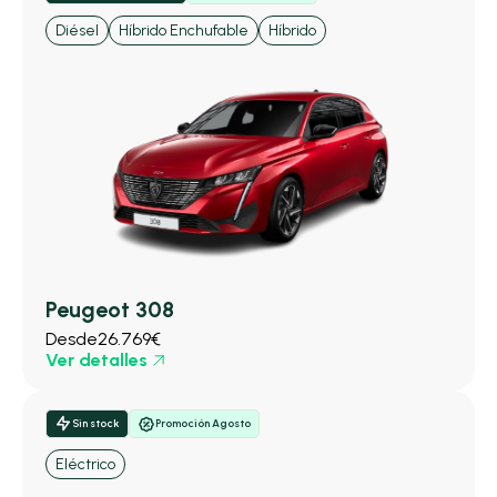
Diésel
Híbrido Enchufable
Híbrido
Peugeot 308
Desde
26.769€
Ver detalles
Sin stock
Promoción Agosto
Eléctrico