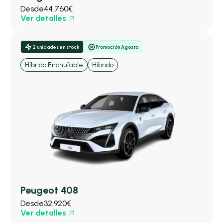
Desde
44.760€
Ver detalles
2 unidades en stock
Promoción Agosto
Híbrido Enchufable
Híbrido
Peugeot 408
Desde
32.920€
Ver detalles