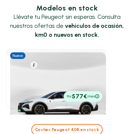
Modelos en stock
Llévate tu Peugeot sin esperas. Consulta
nuestros ofertas de
vehículos de ocasión,
km0 o nuevos en stock.
Eléctrico
Resumen
Peugeot 408
Berlina BEV 58KWH GT 210 5P
210cv
Automático
47.850€
577€
Por
/mes
P.V.P. contado
Coches Peugeot 408 en stock