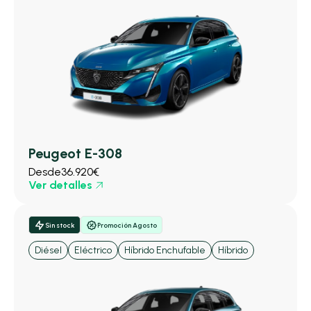
Peugeot E-308
Desde
36.920€
Ver detalles
Sin stock
Promoción Agosto
Diésel
Eléctrico
Híbrido Enchufable
Híbrido