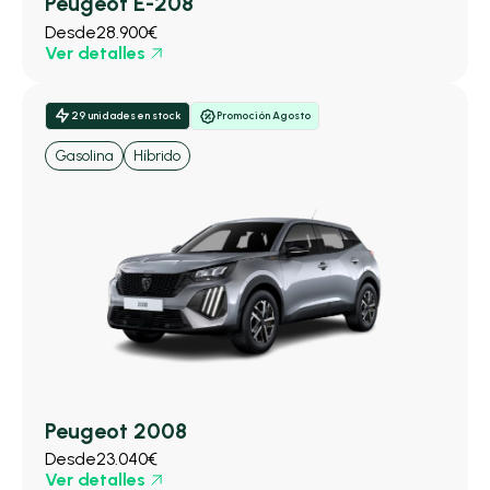
Peugeot E-208
Desde
28.900€
Ver detalles
29 unidades en stock
Promoción Agosto
Gasolina
Híbrido
Peugeot 2008
Desde
23.040€
Ver detalles