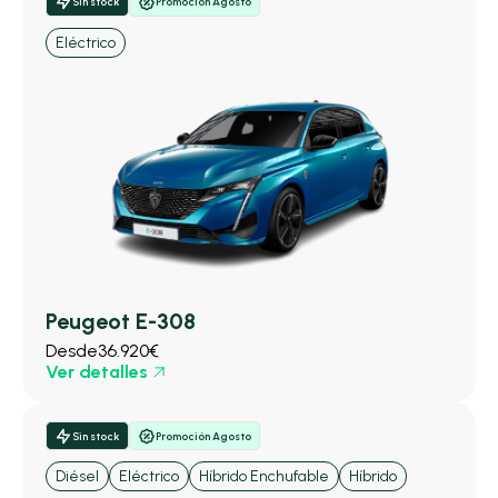
Sin stock
Promoción Agosto
Eléctrico
Peugeot E-308
Desde
36.920€
Ver detalles
Sin stock
Promoción Agosto
Diésel
Eléctrico
Híbrido Enchufable
Híbrido