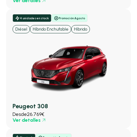
Ver detalles
4 unidades en stock
Promoción Agosto
Diésel
Híbrido Enchufable
Híbrido
Peugeot 308
Desde
26.769€
Ver detalles