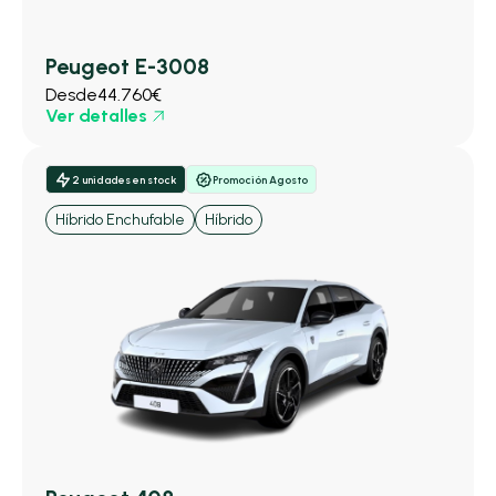
Peugeot E-3008
Desde
44.760€
Ver detalles
2 unidades en stock
Promoción Agosto
Híbrido Enchufable
Híbrido