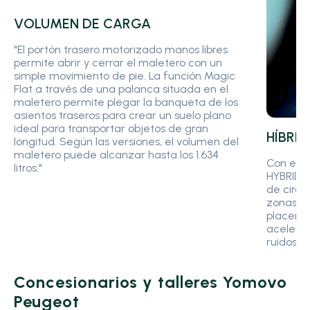
VOLUMEN DE CARGA
"El portón trasero motorizado manos libres
permite abrir y cerrar el maletero con un
simple movimiento de pie. La función Magic
Flat a través de una palanca situada en el
maletero permite plegar la banqueta de los
asientos traseros para crear un suelo plano
ideal para transportar objetos de gran
HÍBRI
longitud. Según las versiones, el volumen del
maletero puede alcanzar hasta los 1.634
Con el 
litros."
HYBRID 1
de circu
zonas de
placer d
acelerac
ruidos, y
Concesionarios y talleres Yomovo
Peugeot