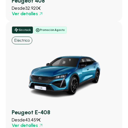
Peugeot 408
Desde
32.920€
Ver detalles
Sin stock
Promoción Agosto
Eléctrico
Peugeot E-408
Desde
43.459€
Ver detalles