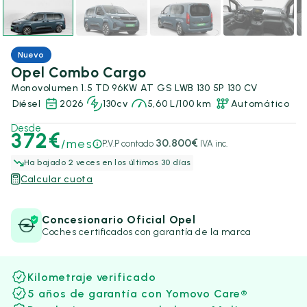
Nuevo
Opel Combo Cargo
Monovolumen 1.5 TD 96KW AT GS LWB 130 5P 130 CV
Diésel
2026
130cv
5,60 L/100 km
Automático
Desde
372€
/mes
30.800€
P.V.P contado
IVA inc.
Ha bajado 2 veces en los últimos 30 días
Calcular cuota
Concesionario Oficial Opel
Coches certificados con garantía de la marca
Kilometraje verificado
5 años de garantía con Yomovo Care®