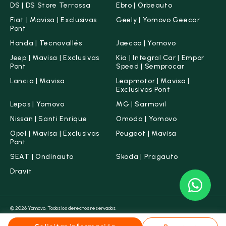
DS | DS Store Terrassa
Ebro | Orbeauto
Fiat | Mavisa | Exclusivas
Geely | Yomovo Geecar
Pont
Honda | Tecnovallés
Jaecoo | Yomovo
Jeep | Mavisa | Exclusivas
Kia | Integral Car | Empor
Pont
Speed | Semprocar
Lancia | Mavisa
Leapmotor | Mavisa |
Exclusivas Pont
Lepas | Yomovo
MG | Sarmovil
Nissan | Santi Enrique
Omoda | Yomovo
Opel | Mavisa | Exclusivas
Peugeot | Mavisa
Pont
SEAT | Ondinauto
Skoda | Pragauto
Dravit
© 2026 Yomovo. Todos los derechos reservados.
Condiciones legales
Aviso legal
Política de Cookies
Política de Privacidad
Canal ético