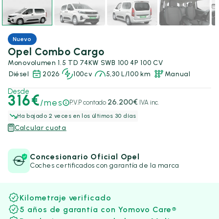
Nuevo
Opel Combo Cargo
Monovolumen 1.5 TD 74KW SWB 100 4P 100 CV
Diésel
2026
100cv
5,30 L/100 km
Manual
Desde
316€
/mes
26.200€
P.V.P contado
IVA inc.
Ha bajado 2 veces en los últimos 30 días
Calcular cuota
Concesionario Oficial Opel
Coches certificados con garantía de la marca
Kilometraje verificado
5 años de garantía con Yomovo Care®