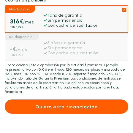
Cuotas disponibles
Más barata
1 año de garantía
316
€
Sin permanencia
/mes
Con coche de sustitución
TIN 6,99%
No disponible
5 años de garantía
-
€
Sin permanencia
/mes
Con coche de sustitución
TIN 6,99%
Financiación sujeta a aprobación por la entidad financiera. Ejemplo
representativo con
0
€ de entrada,
120
meses de plazo y una cuota de
316
€/mes. TIN 6,99 % | TAE desde 8,17 %. Importe financiado:
26.200
€,
incluyendo
1 año
de Garantía Premium. Las condiciones definitivas se
facilitarán antes de la contratación. Se aplican las comisiones y
condiciones de amortización anticipada establecidas por la entidad
financiera.
Quiero esta financiación