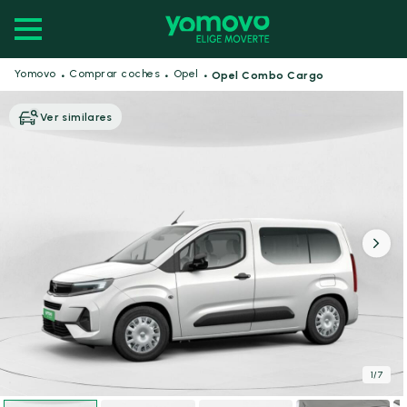
·
·
·
Yomovo
Comprar coches
Opel
Opel Combo Cargo
Ver similares
1
/
7