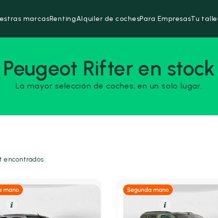
estras marcas
Renting
Alquiler de coches
Para Empresas
Tu talle
Peugeot Rifter en stock
La mayor selección de coches, en un solo lugar.
 encontrados
o
Resumen
Diésel
Resumen