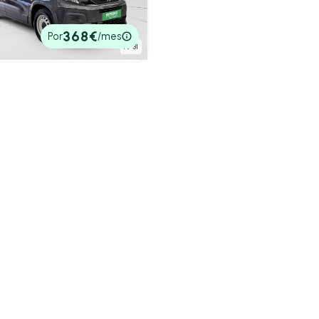
 km
136cv
Automático
0€
368€
Por
/mes
tado
1
/ 31