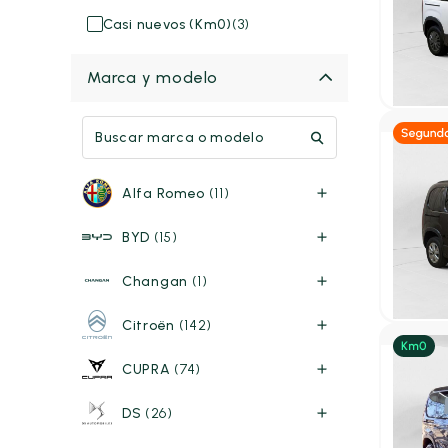
1.5 BLU
Casi nuevos (Km0)
(3)
STD 5P
2023
46
18.49
Marca y modelo
P.V.P. con
Diés
Alfa Romeo
(11)
Peuge
1.5 BLU
BYD
(15)
BUSINE
2024
18
19.99
Changan
(1)
P.V.P. con
Citroën
(142)
CUPRA
(74)
Eléctric
DS
(26)
Peuge
e-Rifte