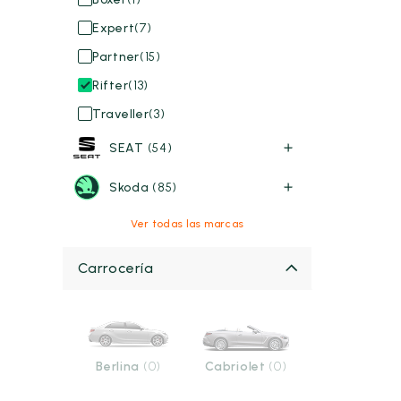
Expert
(7)
Partner
(15)
Rifter
(13)
Traveller
(3)
SEAT
(54)
Skoda
(85)
Ver todas las marcas
Carrocería
Berlina
(0)
Cabriolet
(0)