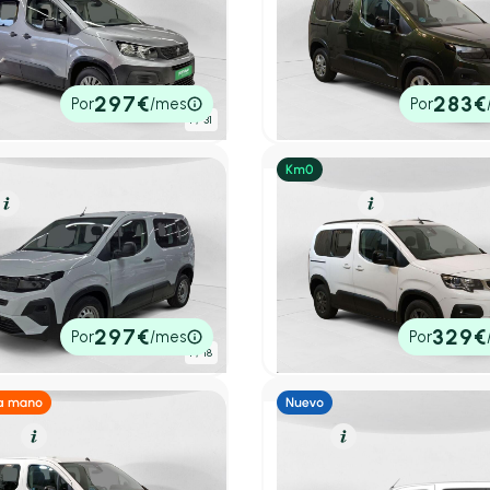
ot Rifter
Peugeot Rifter
r Active Pack Standard
1.5 BLUEHDI 100CV ALLURE
BUSINESS STD 4P
.000 km
136cv
Automático
2024
21.049 km
100cv
Manua
0€
19.990€
297€
283€
Por
/mes
Por
tado
P.V.P. contado
1
/ 31
Resumen
Diésel
Resumen
ot Rifter
Peugeot Rifter
EHDI 100 ACTIVE BUSSINES
1.5 BLUEHDI 100CV ALLURE
(N1) (KMO)
BUSINESS STAND 5P
km
100cv
Manual
2023
60 km
100cv
Manual
0€
20.990€
297€
329€
Por
/mes
Por
tado
P.V.P. contado
1
/ 18
el
Resumen
Diésel
Resumen
ot Rifter
Peugeot Rifter