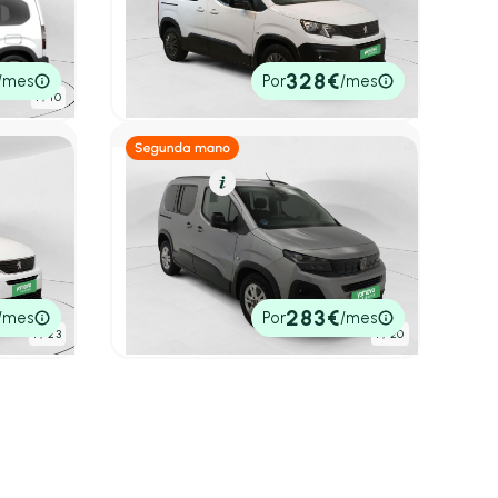
TIVE
1.5 BLUEHDI 100CV ACTIVE PACK
BUSIN. STD 5P
2023
49.610 km
100cv
Manual
18.490€
328€
/mes
Por
/mes
P.V.P. contado
1
/ 10
Diésel
Resumen
Peugeot Rifter
1.5 BLUEHDI 100CV ALLURE
BUSINESS STD 4P
2024
19.600 km
100cv
Manual
19.990€
283€
/mes
Por
/mes
P.V.P. contado
1
/ 23
1
/ 20