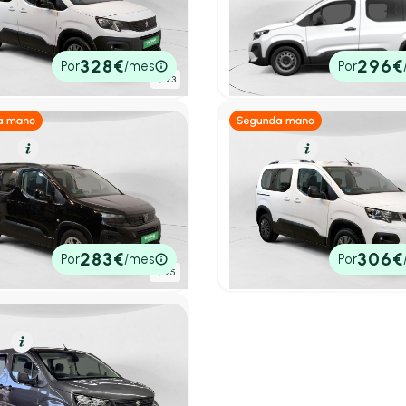
EHDI 100 ACTIVE PACK BUSIN.
Combi 1.5 BLUEHDI 73KW AC
BUSINESS STD 100 4P
.183 km
100cv
Manual
5,50 l/100 Km
100cv
Manual
0€
24.500€
328€
296€
Por
/mes
Por
tado
P.V.P. contado
1
/ 23
el
Resumen
Diésel
Resumen
ot Rifter
Peugeot Rifter
EHDI 100CV ALLURE
1.5 BLUEHDI 100CV ALLURE
SS STD 4P
BUSINESS STAND 5P
.100 km
100cv
Manual
2023
24.121 km
100cv
Manual
0€
19.490€
283€
306€
Por
/mes
Por
tado
P.V.P. contado
1
/ 25
o
Resumen
ot Rifter
r Active Pack Standard