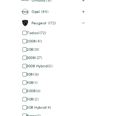
Omoda
(8)
Opel
(84)
Peugeot
(172)
Todos
(172)
2008
(41)
208
(31)
3008
(27)
3008 Hybrid
(5)
308
(16)
408
(1)
5008
(6)
508
(2)
508 Hybrid
(4)
Boxer
(1)