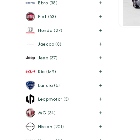
100kW
Ebro
(38)
2025
10
25.95
Fiat
(63)
P.V.P. con
Honda
(27)
Jaecoo
(8)
Jeep
(37)
Kia
(159)
Lancia
(6)
Leapmotor
(3)
MG
(34)
Nissan
(201)