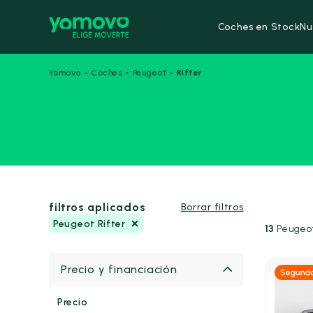
Coches en Stock
Nu
·
·
·
Yomovo
Coches
Peugeot
Rifter
filtros aplicados
Borrar filtros
Peugeot Rifter
13
Peugeot
Precio y financiación
Eléctric
Precio