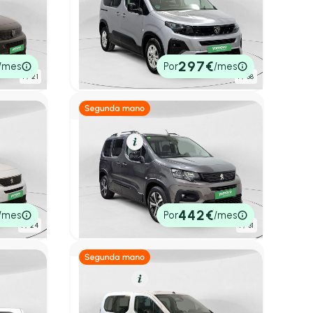
Peugeot Rifter
1.5 BLUEHDI 100 ALLURE BUSINESS
STAN 5P (N1)
l
2024
16.653 km
100cv
Manual
20.950€
297€
/mes
Por
/mes
P.V.P. contado
1
/ 21
1
/ 38
Gasolina
Resumen
Peugeot Rifter
GT Standard PureTech 96kW EAT8
2022
41.888 km
130cv
Automático
21.490€
442€
/mes
Por
/mes
P.V.P. contado
1
/ 24
1
/ 31
Diésel
Resumen
Peugeot Rifter