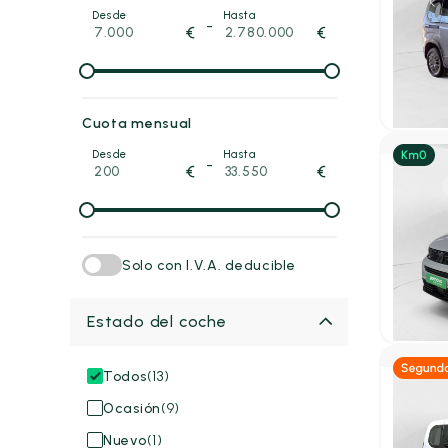
Peuge
Desde
Hasta
-
€
€
e-Rifte
100kW
2023
21
18.95
P.V.P. con
Cuota mensual
Desde
Hasta
-
€
€
Diésel
Peuge
1.5 BLU
STD 4P 
Solo con I.V.A. deducible
2026
1 
22.85
Estado del coche
P.V.P. con
Todos
(13)
Diés
Ocasión
(9)
Peuge
Nuevo
(1)