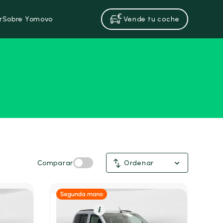
r
Sobre Yomovo
Vende tu coche
Comparar
Ordenar
Diésel
Resumen