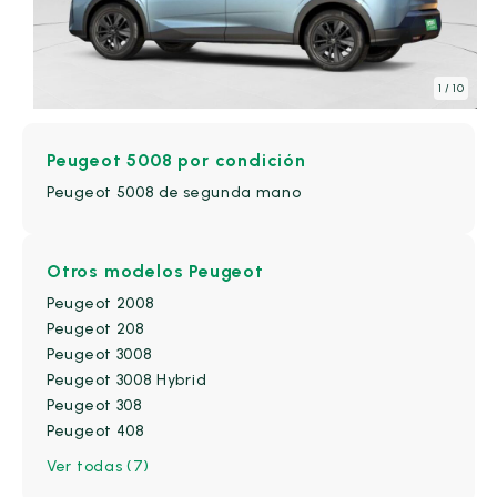
Todos
(175)
2008
(42)
Explora el catálogo
208
(32)
1
/ 10
3008
(28)
3008 Hybrid
(5)
Peugeot 5008
por condición
308
(17)
Peugeot 5008 de segunda mano
408
(1)
5008
(7)
Otros modelos Peugeot
508
(2)
Peugeot 2008
Peugeot 208
508 Hybrid
(3)
Peugeot 3008
Boxer
(1)
Peugeot 3008 Hybrid
Expert
(7)
Peugeot 308
Peugeot 408
Partner
(15)
Ver todas (7)
Rifter
(12)