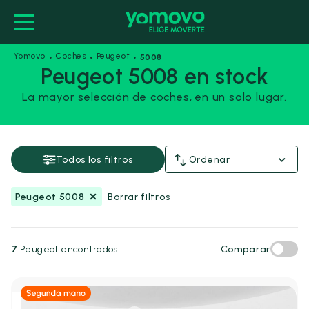
·
·
·
Yomovo
Coches
Peugeot
5008
Peugeot 5008 en stock
La mayor selección de coches, en un solo lugar.
Peugeot 5008
Guardar esta búsqueda
Todos los filtros
Ordenar
Precio y financiación
Peugeot 5008
Borrar filtros
Precio
Desde
Hasta
-
7
Peugeot encontrados
Comparar
€
€