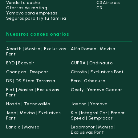
Vende tu coche
C3 Aircross
Ofertas de renting
C3
Furgonetas
(0)
industrial
(0)
Yomovo para empresas
Seguros para ti y tu familia
Nuestros concesionarios
Monovolumen
(0)
Sedan
(0)
Abarth | Mavisa | Exclusivas
Alfa Romeo | Mavisa
Pont
BYD | Ecovolt
CUPRA | Ondinauto
SUV
(7)
Changan | Deepcar
Citroën | Exclusivas Pont
DS | DS Store Terrassa
Ebro | Orbeauto
Número de Puertas
Fiat | Mavisa | Exclusivas
Geely | Yomovo Geecar
2-3 Puertas
(0)
Pont
4-5 Puertas
(7)
Honda | Tecnovallés
Jaecoo | Yomovo
Jeep | Mavisa | Exclusivas
Kia | Integral Car | Empor
Pont
Speed | Semprocar
Kilometraje y antigüedad
Lancia | Mavisa
Leapmotor | Mavisa |
Exclusivas Pont
Kilometraje