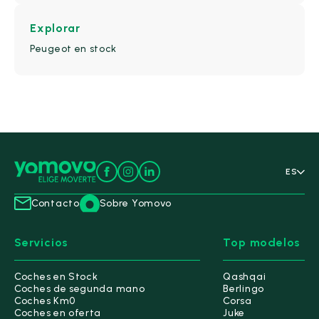
Traveller
(3)
Explorar
SEAT
(53)
Peugeot en stock
Skoda
(82)
Ver todas las marcas
Carrocería
ES
Contacto
Sobre Yomovo
Berlina
(0)
Cabriolet
(0)
Servicios
Top modelos
Deportivo
(0)
Familiar
(0)
Coches en Stock
Qashqai
Coches de segunda mano
Berlingo
Coches Km0
Corsa
Coches en oferta
Juke