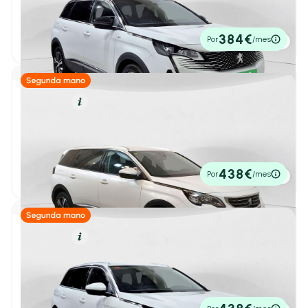
1.2 PureTech 96KW S&S GT EAT8
2023
71.609 km
130cv
Automático
24.500€
384€
Por
/mes
P.V.P. contado
Alfa Romeo
(11)
BYD
(15)
Diésel
Resumen
Changan
(1)
Peugeot 5008
1
/ 35
Allure 1.5L BlueHDi 96kW (130CV) S&S
Citroën
(143)
2020
86.029 km
130cv
Manual
17.600€
438€
CUPRA
(70)
Por
/mes
P.V.P. contado
DS
(26)
Ebro
(39)
Diésel
Resumen
Peugeot 5008
Fiat
(65)
1
/ 22
1.5 BlueHDi 96kW (130CV) S&S Allure Pack
2020
91.927 km
130cv
Manual
Honda
(27)
17.600€