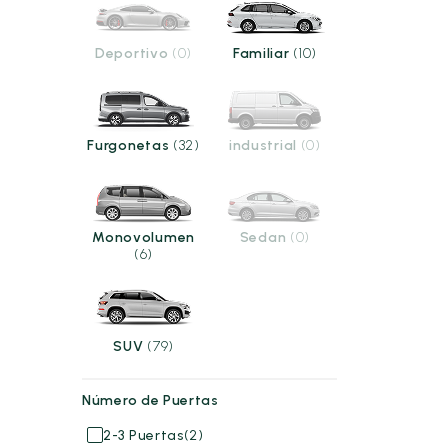
Deportivo
(0)
Familiar
(10)
Furgonetas
(32)
industrial
(0)
Monovolumen
Sedan
(0)
(6)
SUV
(79)
Número de Puertas
2-3 Puertas
(2)