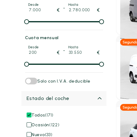
Peuge
Desde
Hasta
-
€
€
FG 1.5 
2025
14
24.95
P.V.P. con
Cuota mensual
Desde
Hasta
-
€
€
Diés
Peuge
FG 1.5 
600KG
2024
12
Solo con I.V.A. deducible
18.50
P.V.P. con
Estado del coche
Todos
(171)
Híb
Ocasión
(122)
Peuge
Nuevo
(33)
1.2 100