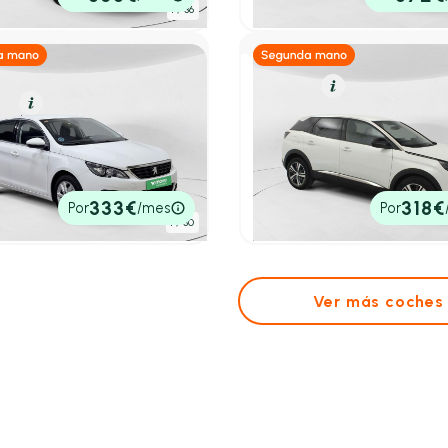
tado
P.V.P. contado
1
/ 36
Gasolina
Resumen
el
Resumen
Peugeot 3008
ot 308
1.2 PureTech 96KW (130CV)
ve Pack BlueHDi 130 S&S
Allure
.920 km
130cv
Manual
2023
16.466 km
130cv
Manual
0€
17.950€
333€
318€
Por
/mes
Por
tado
P.V.P. contado
1
/ 30
Ver más coches