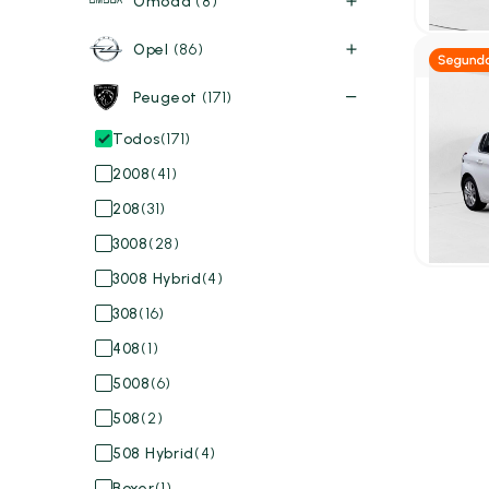
Omoda
(8)
P.V.P. con
Opel
(86)
Peugeot
(171)
Diés
Todos
(171)
Peuge
2008
(41)
5p Acti
2021
58
208
(31)
13.39
P.V.P. con
3008
(28)
3008 Hybrid
(4)
308
(16)
408
(1)
5008
(6)
508
(2)
508 Hybrid
(4)
Boxer
(1)