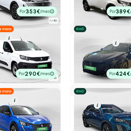
.904 km
136cv
Automático
2021
70.984 km
130cv
Manua
0€
18.900€
353€
389€
Por
/mes
Por
tado
P.V.P. contado
1
/ 40
el
Resumen
Híbrido Enchufable
Resume
ot Partner
Peugeot 508 Hybrid
BLUEHDI 100 STANDARD 4P
5P GT HYBRID 180 e-EAT8
.515 km
102cv
Manual
2025
10 km
180cv
Automátic
0€
29.950€
290€
424€
Por
/mes
Por
tado
P.V.P. contado
1
/ 35
olina
Resumen
Gasolina
Resumen
ot 208
Peugeot 2008
ch 73kW (100CV) EAT8 GT
Allure Turbo 100 S&S 6 Vel
225 km
100cv
Automático
2026
1 km
100cv
Manual