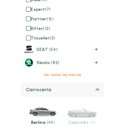
Expert
(7)
Partner
(15)
Rifter
(12)
Traveller
(3)
SEAT
(54)
Skoda
(82)
Ver todas las marcas
Carrocería
Berlina
(44)
Cabriolet
(0)