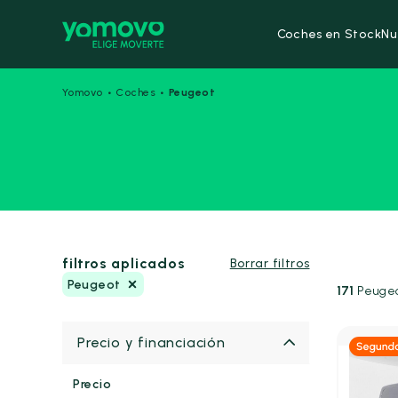
Coches en Stock
Nu
·
·
Yomovo
Coches
Peugeot
filtros aplicados
Borrar filtros
Peugeot
171
Peugeo
Precio y financiación
Diés
Precio