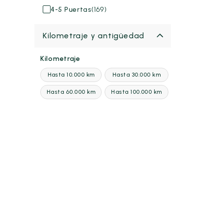
4-5 Puertas
(169)
Kilometraje y antigüedad
Kilometraje
Hasta 10.000 km
Hasta 30.000 km
Hasta 60.000 km
Hasta 100.000 km
Desde
Hasta
-
km
km
5000 km
145.000 km
Antigüedad
Desde
Hasta
-