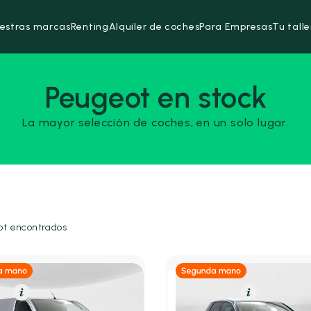
estras marcas
Renting
Alquiler de coches
Para Empresas
Tu talle
Peugeot en stock
La mayor selección de coches, en un solo lugar.
t encontrados
el
Resumen
Gasolina
Resumen