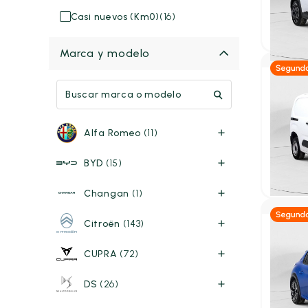
2024
33
Casi nuevos (Km0)
(16)
24.95
P.V.P. con
Marca y modelo
Diés
Peuge
FG 1.5 
Alfa Romeo
(11)
600KG
2024
19
BYD
(15)
18.50
P.V.P. con
Changan
(1)
Citroën
(143)
Gas
CUPRA
(72)
Peuge
PureTe
DS
(26)
Line
2019
60.