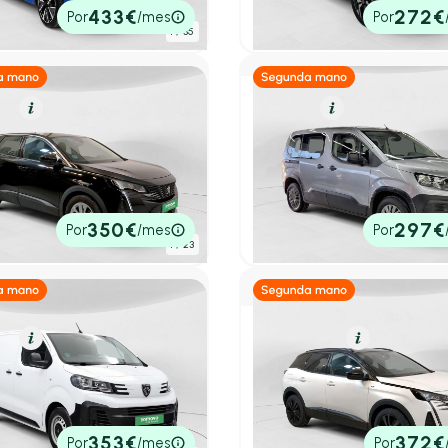
0€
20.950€
433€
272€
Por
/mes
Por
tado
P.V.P. contado
1
/ 35
el
Resumen
Eléctrico
Resumen
ot 3008
Peugeot Rifter
eHDi 96kW (130CV) S&S
e-Rifter Active Pack Stand
Pack
100kW
.762 km
130cv
Manual
2023
21.000 km
136cv
Automá
5€
18.950€
350€
297€
Por
/mes
Por
tado
P.V.P. contado
1
/ 23
el
Resumen
Gasolina
Resumen
ot Expert
Peugeot 3008
BLUEHDI 120 STANDARD 4P
1.2 PureTech 96KW S&S GT
.471 km
120cv
Manual
2023
46.025 km
130cv
Autom
0€
20.990€
353€
372€
Por
/mes
Por