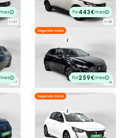
l
2023
52.685 km
130cv
Automático
24.990€
443€
/mes
Por
/mes
P.V.P. contado
1
/ 27
1
/ 29
Gasolina
Resumen
n
Peugeot 308
5P Allure Pack PureTech 130 S&S
EAT8
o
2023
48.700 km
130cv
Automático
16.490€
259€
/mes
Por
/mes
P.V.P. contado
1
/ 17
1
/ 36
Gasolina
Resumen
Peugeot 208
 MAN
PureTech 55kW (75CV) Active Pack
2023
21.418 km
75cv
Manual