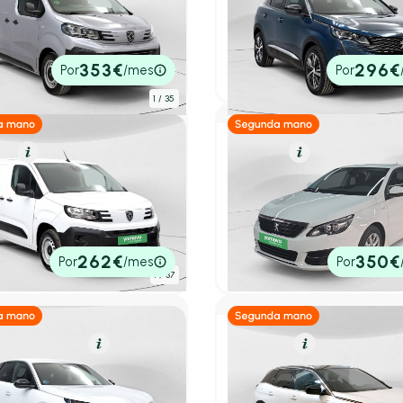
ot Expert
Peugeot 3008
BLUEHDI 120 STANDARD 4P
1.2 PureTech 96KW S&S Allu
.255 km
120cv
Manual
2024
19.200 km
130cv
Manual
0€
18.900€
353€
296€
Por
/mes
Por
tado
P.V.P. contado
1
/ 35
el
Resumen
Gasolina
Resumen
ot Partner
Peugeot 308
BLUEHDI 100 STANDARD 4P
5p Style PureTech 110 S&S 6
MAN
.071 km
102cv
Manual
2019
53.620 km
110cv
Manual
0€
10.900€
262€
350€
Por
/mes
Por
tado
P.V.P. contado
1
/ 37
rido (Gasolina)
Resumen
Diésel
Resumen
ot 3008 Hybrid
Peugeot 3008
KW Allure eDCS6
1.5 BlueHDi 96kW (130CV) S