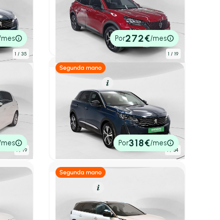
Peugeot 2008
re Pack
Allure Turbo 100 S&S 6 Vel MAN
2026
1 km
100cv
Manual
20.950€
272€
/mes
Por
/mes
P.V.P. contado
1
/ 35
1
/ 19
Gasolina
Resumen
Peugeot 3008
vel
1.2 PureTech 96KW S&S Allure Pack
EAT8
2023
11.288 km
130cv
Automático
17.950€
318€
/mes
Por
/mes
P.V.P. contado
1
/ 19
1
/ 34
Diésel
Resumen
Peugeot 5008
&S GT
1.5 BlueHDi 96kW S&S GT EAT8