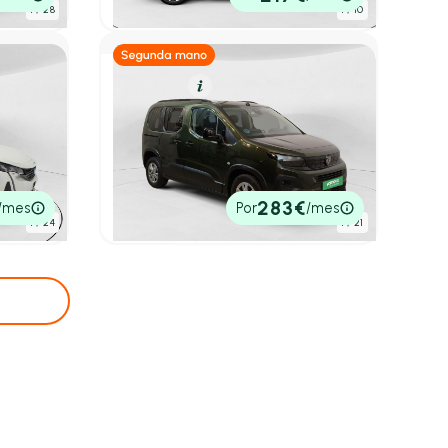
P.V.P. contado
1
/ 28
1
/ 10
Diésel
Resumen
Peugeot Rifter
 S&S
1.5 BLUEHDI 100CV ALLURE
BUSINESS STD 4P
2024
21.049 km
100cv
Manual
19.990€
283€
/mes
Por
/mes
P.V.P. contado
1
/ 24
1
/ 21