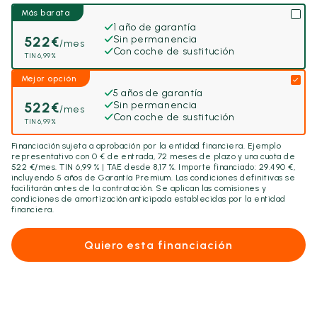
Más barata
1 año de garantía
522
€
Sin permanencia
/mes
Con coche de sustitución
TIN 6,99%
Mejor opción
5 años de garantía
522
€
Sin permanencia
/mes
Con coche de sustitución
TIN 6,99%
Financiación sujeta a aprobación por la entidad financiera. Ejemplo
representativo con
0
€ de entrada,
72
meses de plazo y una cuota de
522
€/mes. TIN 6,99 % | TAE desde 8,17 %. Importe financiado:
29.490
€,
incluyendo
5 años
de Garantía Premium. Las condiciones definitivas se
facilitarán antes de la contratación. Se aplican las comisiones y
condiciones de amortización anticipada establecidas por la entidad
financiera.
Quiero esta financiación