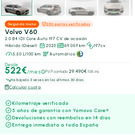
Segunda mano
250 puntos verificados
Volvo V60
2.0 B4 (D) Core Auto 197 CV de ocasión
Híbrido (Diésel)
2023
69.059 km
197cv
5,50 L/100 km
Automático
Desde
522€
/mes
29.490€
P.V.P contado
IVA inc.
Ha bajado 3 veces en los últimos 30 días
Calcular cuota
Kilometraje verificado
5 años de garantía con Yomovo Care®
Devoluciones con reembolso en 14 días
Entrega inmediata a toda España