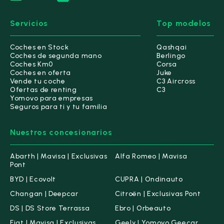
Servicios
Top modelos
Coches en Stock
Qashqai
Coches de segunda mano
Berlingo
Coches Km0
Corsa
Coches en oferta
Juke
Vende tu coche
C3 Aircross
Ofertas de renting
C3
Yomovo para empresas
Seguros para ti y tu familia
Nuestros concesionarios
Abarth | Mavisa | Exclusivas
Alfa Romeo | Mavisa
Pont
BYD | Ecovolt
CUPRA | Ondinauto
Changan | Deepcar
Citroën | Exclusivas Pont
DS | DS Store Terrassa
Ebro | Orbeauto
Fiat | Mavisa | Exclusivas
Geely | Yomovo Geecar