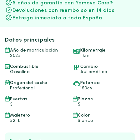
5 años de garantía con Yomovo Care®
Devoluciones con reembolso en 14 días
Entrega inmediata a toda España
Datos principales
Año de matriculación
Kilometraje
2025
1 km
Combustible
Cambio
Gasolina
Automático
Origen del coche
Potencia
Profesional
150cv
Puertas
Plazas
5
5
Maletero
Color
521 L
Blanco