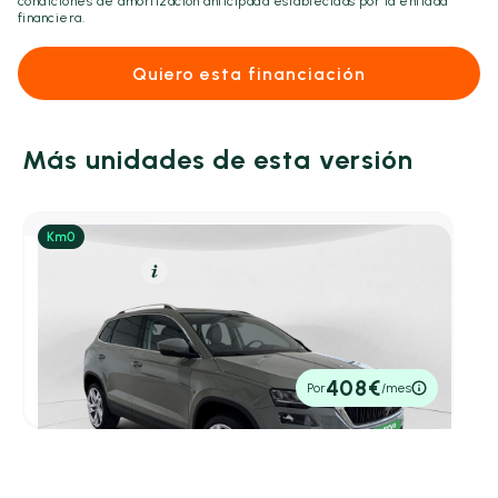
condiciones de amortización anticipada establecidas por la entidad
financiera.
Quiero esta financiación
Más unidades de esta versión
Gasolina
Resumen
Skoda Karoq
1.5 TSI 110kW (150CV) DSG ACT Plus
2025
1 km
150cv
Automático
31.400€
408€
Por
/mes
P.V.P. contado