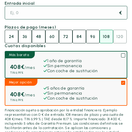
Entrada inicial
€
Plazos de pago (meses)
24
36
48
60
72
84
96
108
120
Cuotas disponibles
Más barata
1 año de garantía
408
€
Sin permanencia
/mes
Con coche de sustitución
TIN 6,99%
Mejor opción
5 años de garantía
408
€
Sin permanencia
/mes
Con coche de sustitución
TIN 6,99%
Financiación sujeta a aprobación por la entidad financiera. Ejemplo
representativo con
0
€ de entrada,
108
meses de plazo y una cuota de
408
€/mes. TIN 6,99 % | TAE desde 8,17 %. Importe financiado:
31.400
€,
incluyendo
5 años
de Garantía Premium. Las condiciones definitivas se
facilitarán antes de la contratación. Se aplican las comisiones y