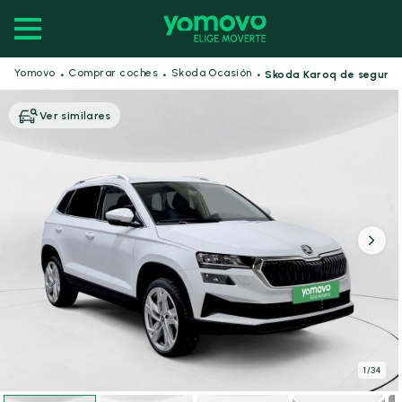
·
·
·
Yomovo
Comprar coches
Skoda Ocasión
Skoda Karoq de segun
Ver similares
1
/
34