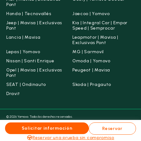
Pont
Honda | Tecnovallés
Jaecoo | Yomovo
Jeep | Mavisa | Exclusivas
Kia | Integral Car | Empor
Pont
Speed | Semprocar
Lancia | Mavisa
Leapmotor | Mavisa |
Exclusivas Pont
Lepas | Yomovo
MG | Sarmovil
Nissan | Santi Enrique
Omoda | Yomovo
Opel | Mavisa | Exclusivas
Peugeot | Mavisa
Pont
SEAT | Ondinauto
Skoda | Pragauto
Dravit
© 2026 Yomovo. Todos los derechos reservados.
Condiciones legales
Aviso legal
Política de Cookies
Política de Privacidad
Canal ético
Solicitar información
Reservar
Grupo Maas & Vallescar ahora es Yomovo
Reservar una prueba sin compromiso