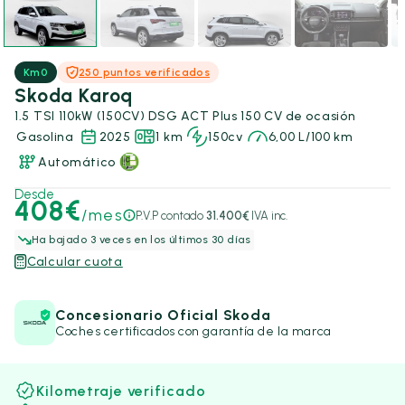
Km0
250 puntos verificados
Skoda Karoq
1.5 TSI 110kW (150CV) DSG ACT Plus 150 CV de ocasión
Gasolina
2025
1 km
150cv
6,00 L/100 km
Automático
Desde
408€
/mes
P.V.P contado
31.400€
IVA inc.
Ha bajado 3 veces en los últimos 30 días
Calcular cuota
Concesionario Oficial Skoda
Coches certificados con garantía de la marca
Kilometraje verificado