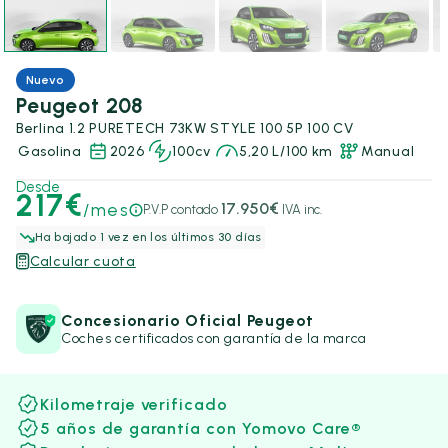
Nuevo
Peugeot 208
Berlina 1.2 PURETECH 73KW STYLE 100 5P 100 CV
Gasolina
2026
100cv
5,20 L/100 km
Manual
Desde
217€
/mes
17.950€
P.V.P contado
IVA inc.
Ha bajado 1 vez en los últimos 30 días
Calcular cuota
Concesionario Oficial Peugeot
Coches certificados con garantía de la marca
Kilometraje verificado
5 años de garantía con Yomovo Care®