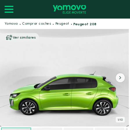
·
·
·
Yomovo
Comprar coches
Peugeot
Peugeot 208
Ver similares
1
/
10