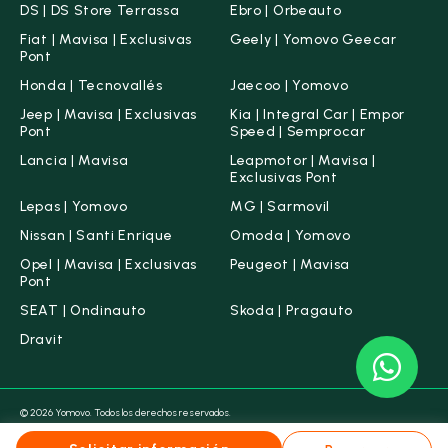
DS | DS Store Terrassa
Ebro | Orbeauto
Fiat | Mavisa | Exclusivas
Geely | Yomovo Geecar
Pont
Honda | Tecnovallés
Jaecoo | Yomovo
Jeep | Mavisa | Exclusivas
Kia | Integral Car | Empor
Pont
Speed | Semprocar
Lancia | Mavisa
Leapmotor | Mavisa |
Exclusivas Pont
Lepas | Yomovo
MG | Sarmovil
Nissan | Santi Enrique
Omoda | Yomovo
Opel | Mavisa | Exclusivas
Peugeot | Mavisa
Pont
SEAT | Ondinauto
Skoda | Pragauto
Dravit
© 2026 Yomovo. Todos los derechos reservados.
Condiciones legales
Aviso legal
Política de Cookies
Política de Privacidad
Canal ético