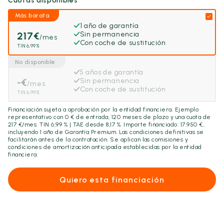
Cuotas disponibles
Más barata
1 año de garantía
217
€
Sin permanencia
/mes
Con coche de sustitución
TIN 6,99%
No disponible
5 años de garantía
-
€
Sin permanencia
/mes
Con coche de sustitución
TIN 6,99%
Financiación sujeta a aprobación por la entidad financiera. Ejemplo
representativo con
0
€ de entrada,
120
meses de plazo y una cuota de
217
€/mes. TIN 6,99 % | TAE desde 8,17 %. Importe financiado:
17.950
€,
incluyendo
1 año
de Garantía Premium. Las condiciones definitivas se
facilitarán antes de la contratación. Se aplican las comisiones y
condiciones de amortización anticipada establecidas por la entidad
financiera.
Quiero esta financiación