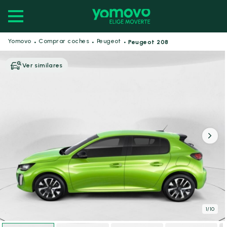
·
·
·
Yomovo
Comprar coches
Peugeot
Peugeot 208
Ver similares
1
/
10