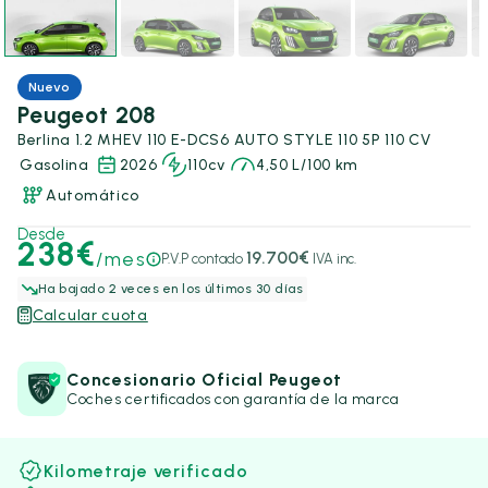
Nuevo
Peugeot 208
Berlina 1.2 MHEV 110 E-DCS6 AUTO STYLE 110 5P 110 CV
Gasolina
2026
110cv
4,50 L/100 km
Automático
Desde
238€
/mes
19.700€
P.V.P contado
IVA inc.
Ha bajado 2 veces en los últimos 30 días
Calcular cuota
Concesionario Oficial Peugeot
Coches certificados con garantía de la marca
Kilometraje verificado