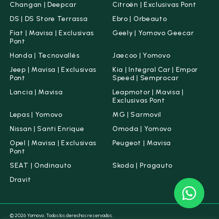
Changan | Deepcar
Citroën | Exclusivas Pont
DS | DS Store Terrassa
Ebro | Orbeauto
Fiat | Mavisa | Exclusivas
Geely | Yomovo Geecar
Pont
Honda | Tecnovallés
Jaecoo | Yomovo
Jeep | Mavisa | Exclusivas
Kia | Integral Car | Empor
Pont
Speed | Semprocar
Lancia | Mavisa
Leapmotor | Mavisa |
Exclusivas Pont
Lepas | Yomovo
MG | Sarmovil
Nissan | Santi Enrique
Omoda | Yomovo
Opel | Mavisa | Exclusivas
Peugeot | Mavisa
Pont
SEAT | Ondinauto
Skoda | Pragauto
Dravit
© 2026 Yomovo. Todos los derechos reservados.