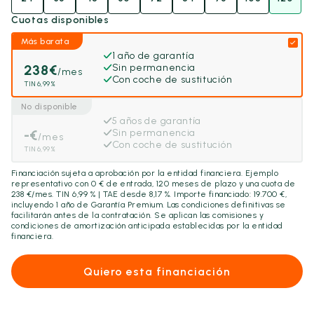
Cuotas disponibles
Más barata
1 año de garantía
238
€
Sin permanencia
/mes
Con coche de sustitución
TIN 6,99%
No disponible
5 años de garantía
-
€
Sin permanencia
/mes
Con coche de sustitución
TIN 6,99%
Financiación sujeta a aprobación por la entidad financiera. Ejemplo
representativo con
0
€ de entrada,
120
meses de plazo y una cuota de
238
€/mes. TIN 6,99 % | TAE desde 8,17 %. Importe financiado:
19.700
€,
incluyendo
1 año
de Garantía Premium. Las condiciones definitivas se
facilitarán antes de la contratación. Se aplican las comisiones y
condiciones de amortización anticipada establecidas por la entidad
financiera.
Quiero esta financiación