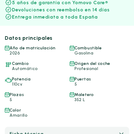
5 años de garantía con Yomovo Care®
Devoluciones con reembolso en 14 días
Entrega inmediata a toda España
Datos principales
Año de matriculación
Combustible
2026
Gasolina
Cambio
Origen del coche
Automático
Profesional
Potencia
Puertas
110cv
5
Plazas
Maletero
5
352 L
Color
Amarillo
Ficha técnica