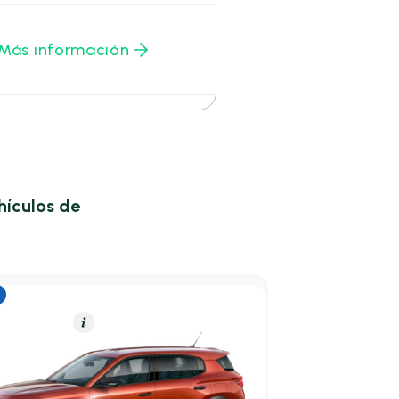
Más información
hículos de
o (Gasolina)
Resumen
 Frontera
XHT Hybrid eDCT6 81kW Edition
/100 Km
110cv
Automático