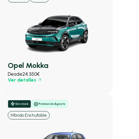
Opel Mokka
Desde
24.350€
Ver detalles
Sin stock
Promoción Agosto
Híbrido Enchufable