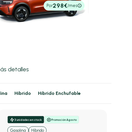
70€
298€
Por
/mes
ontado
ás detalles
ina
Híbrido
Híbrido Enchufable
3 unidades en stock
Promoción Agosto
Gasolina
Híbrido