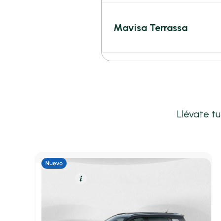
Mavisa Terrassa
Llévate t
Gasolina
Resumen
Opel Frontera
SUV 1.2T XHT HYBRID 107KW GS EDCT 145 5P
5,20 l/100 Km
145cv
Automático