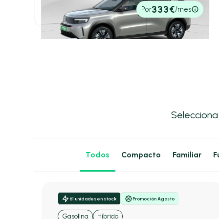
27.600€
333€
Por
/mes
P.V.P. contado
Selecciona
Todos
Compacto
Familiar
F
61 unidades en stock
Promoción Agosto
Gasolina
Híbrido