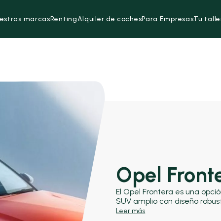
estras marcas
Renting
Alquiler de coches
Para Empresas
Tu talle
Opel Front
El Opel Frontera es una opci
SUV amplio con diseño robus
modelos como el Dacia Duster
Leer más
destacando por su versatilida