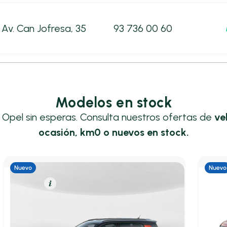
Av. Can Jofresa, 35
93 736 00 60
Modelos en stock
u Opel sin esperas. Consulta nuestros ofertas de
ve
ocasión, km0 o nuevos en stock.
Eléctrico
Resumen
Híbrid
Opel Frontera
Opel
SUV BEV 44KWH GS AUTO 113 5P
1.2T 
113cv
Automático
5,20 l