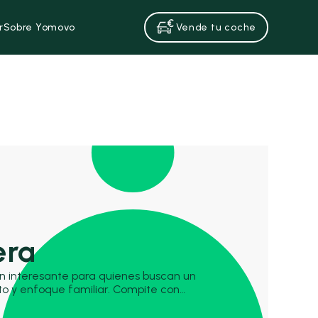
r
Sobre Yomovo
Vende tu coche
era
ón interesante para quienes buscan un
to y enfoque familiar. Compite con
 y el Citroën C3 Aircross,
d y practicidad en el uso diario.