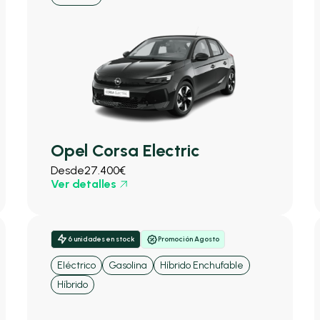
Opel Corsa Electric
Desde
27.400€
Ver detalles
6 unidades en stock
Promoción Agosto
Eléctrico
Gasolina
Híbrido Enchufable
Híbrido