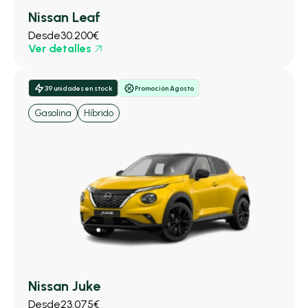
Nissan Leaf
Desde
30.200€
Ver detalles
39 unidades en stock
Promoción Agosto
Gasolina
Híbrido
Nissan Juke
Desde
23.075€