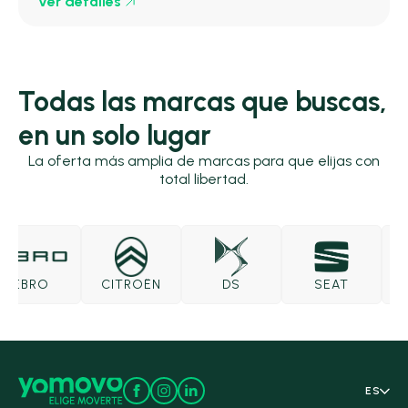
Ver detalles
Todas las marcas que buscas,
en un solo lugar
La oferta más amplia de marcas para que elijas con
total libertad.
EBRO
CITROËN
DS
SEAT
SK
ES