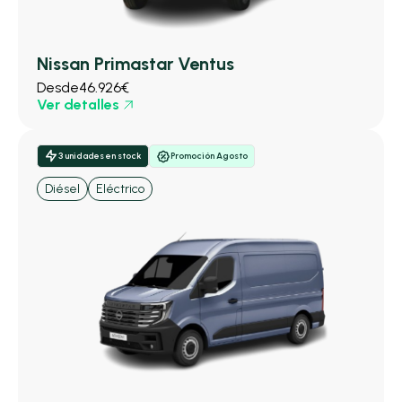
Nissan Primastar Ventus
Desde
46.926€
Ver detalles
3 unidades en stock
Promoción Agosto
Diésel
Eléctrico