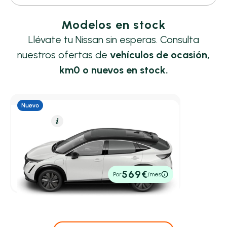
Modelos en stock
Llévate tu Nissan sin esperas. Consulta
nuestros ofertas de
vehículos de ocasión,
km0 o nuevos en stock.
Eléctrico
Resumen
Nissan Ariya
5p 87 kWh 4x2 Evolve CAR. 22kW + Pack Sp
242cv
Automático
47.199€
569€
Por
/mes
P.V.P. contado