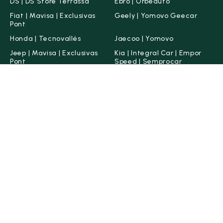
DS | DS Store Terrassa
Ebro | Orbeauto
Fiat | Mavisa | Exclusivas
Geely | Yomovo Geecar
Pont
Honda | Tecnovallés
Jaecoo | Yomovo
Jeep | Mavisa | Exclusivas
Kia | Integral Car | Empor
Pont
Speed | Semprocar
Lancia | Mavisa
Leapmotor | Mavisa |
Exclusivas Pont
Lepas | Yomovo
MG | Sarmovil
Nissan | Santi Enrique
Omoda | Yomovo
Opel | Mavisa | Exclusivas
Peugeot | Mavisa
Pont
SEAT | Ondinauto
Skoda | Pragauto
Dravit
© 2026 Yomovo. Todos los derechos reservados.
Condiciones legales
Aviso legal
Política de Cookies
Política de Privacidad
Canal ético