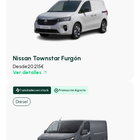
Nissan Townstar Furgón
Desde
20.215€
Ver detalles
1 unidades en stock
Promoción Agosto
Diésel