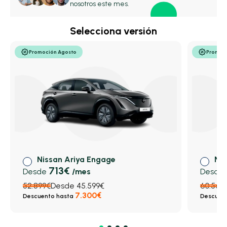
pasajeros.
nosotros este mes.
Selecciona versión
Promoción Agosto
Promoc
Nissan Ariya Engage
Nis
713€
Desde
/mes
Desde
52.899€
Desde 45.599€
60.569
7.300€
Descuento hasta
Descuen