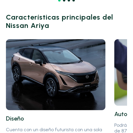
Características principales del
Nissan Ariya
Auton
Diseño
Podrás e
Cuenta con un diseño futurista con una sola
de 87kWh