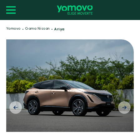
·
·
Yomovo
Gama Nissan
Ariya