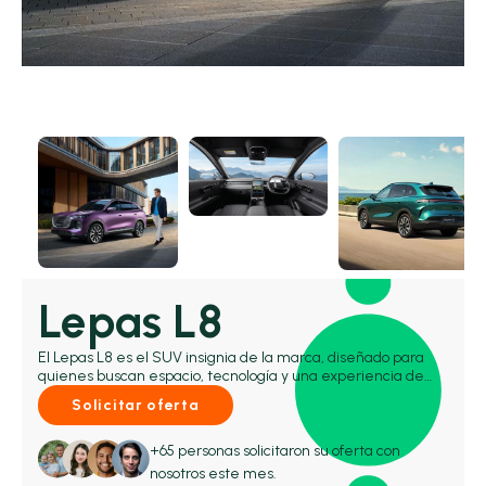
Lepas L8
El Lepas L8 es el SUV insignia de la marca, diseñado para
quienes buscan espacio, tecnología y una experiencia de
conducción más sofisticada. Situado en la parte más alta de
Solicitar oferta
la gama Lepas, destaca por su diseño elegante, un
habitáculo amplio y un elevado nivel de equipamiento.
Compite con modelos como el Hyundai Santa Fe, Kia
+65 personas solicitaron su oferta con
Sorento o Skoda Kodiaq, apostando por una combinación de
nosotros este mes.