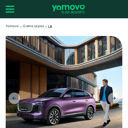
·
·
Yomovo
Gama Lepas
L8