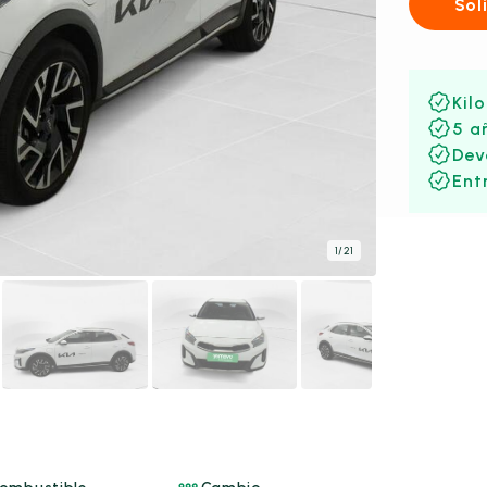
Sol
Kil
5 a
Dev
Ent
1
/
21