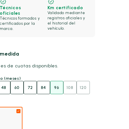
Técnicos
Km certificado
oficiales
Validado mediante
registros oficiales y
Técnicos formados y
el historial del
certificados por la
vehículo.
marca.
u medida
nes de cuotas disponibles.
go (meses)
48
60
72
84
96
108
120