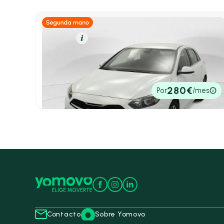
Gasolina
Resumen
Kia Ceed
Berlina 1.0 MHEV 74KW DRIVE DCT 100 5P
2025
12.050 km
100cv
Automático
19.771€
280€
Por
/mes
P.V.P. contado
Contacto
Sobre Yomovo