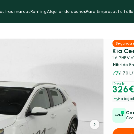
estras marcas
Renting
Alquiler de coches
Para Empresas
Tu talle
Segunda
Kia Ce
1.6 PHEV e
Híbrido E
1,70 L
Desde
326
Ha bajad
Con
Coc