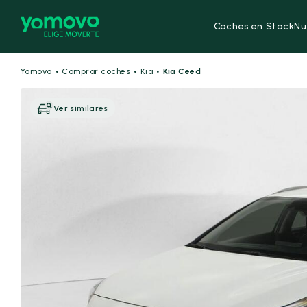
Coches en Stock
Nu
·
·
·
Yomovo
Comprar coches
Kia
Kia Ceed
Ver similares