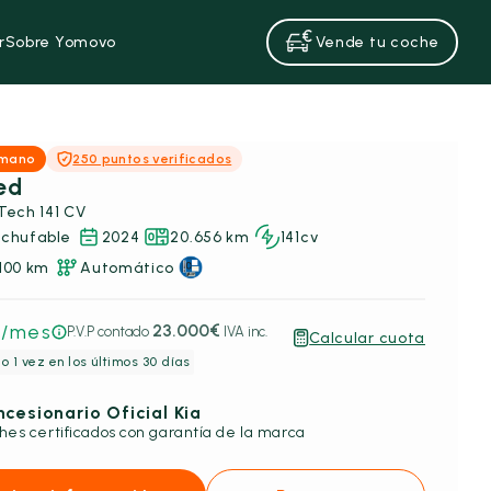
r
Sobre Yomovo
Vende tu coche
 mano
250 puntos verificados
ed
Tech 141 CV
nchufable
2024
20.656 km
141cv
/100 km
Automático
€
/mes
23.000€
P.V.P contado
IVA inc.
Calcular cuota
o 1 vez en los últimos 30 días
cesionario Oficial Kia
hes certificados con garantía de la marca