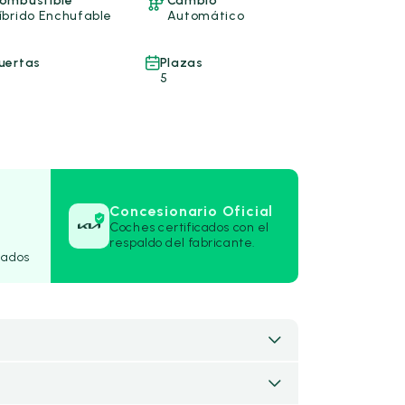
ombustible
Cambio
íbrido Enchufable
Automático
uertas
Plazas
5
Concesionario Oficial
Coches certificados con el
respaldo del fabricante.
rados