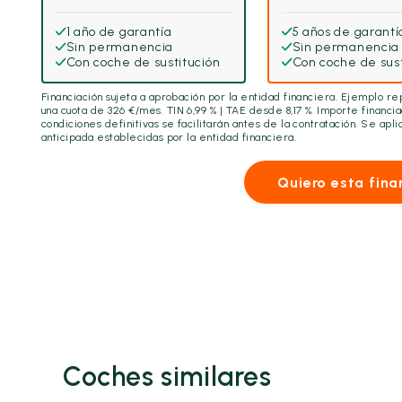
1 año de garantía
5 años de garantí
Sin permanencia
Sin permanencia
Con coche de sustitución
Con coche de sust
Financiación sujeta a aprobación por la entidad financiera. Ejemplo r
una cuota de
326
€/mes. TIN 6,99 % | TAE desde 8,17 %. Importe financi
condiciones definitivas se facilitarán antes de la contratación. Se ap
anticipada establecidas por la entidad financiera.
Quiero esta fina
Coches similares