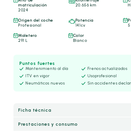
Año de
Kilometraje
C
matriculación
20.656 km
H
2024
Origen del coche
Potencia
P
Profesional
141cv
5
Maletero
Color
291 L
Blanco
Puntos fuertes
Mantenimiento al día
Frenos actualizados
ITV en vigor
Uso
profesional
Neumáticos nuevos
Sin accidentes decla
Ficha técnica
Prestaciones y consumo