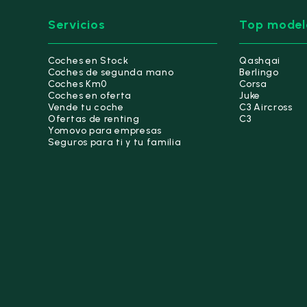
Servicios
Top model
Coches en Stock
Qashqai
Coches de segunda mano
Berlingo
Coches Km0
Corsa
Coches en oferta
Juke
Vende tu coche
C3 Aircross
Ofertas de renting
C3
Yomovo para empresas
Seguros para ti y tu familia