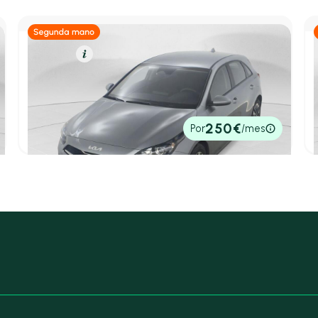
Gasolina
Resumen
Kia Ceed
Berlina 1.0 T-GDI 74KW CONCEPT 100 5P
2025
13.585 km
100cv
Manual
17.623€
250€
Por
/mes
P.V.P. contado