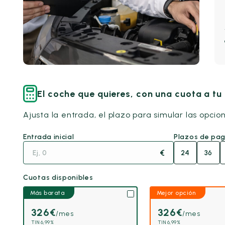
El coche que quieres, con una cuota a t
Ajusta la entrada, el plazo para simular las opcio
Entrada inicial
Plazos de pa
€
24
36
Cuotas disponibles
Más barata
Mejor opción
326
€
326
€
/mes
/mes
TIN 6,99%
TIN 6,99%