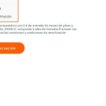
a
itución
epresentativo con
0
€ de entrada,
96
meses de plazo y
ado:
23.000
€, incluyendo
5 años
de Garantía Premium. Las
lican las comisiones y condiciones de amortización
nciación