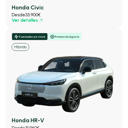
Honda Civic
Desde
33.900€
Ver detalles
9 unidades en stock
Promoción Agosto
Híbrido
Honda HR-V
Desde
31.960€