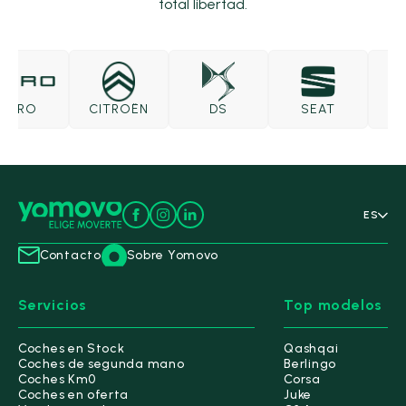
total libertad.
BRO
CITROËN
DS
SEAT
SKO
ES
Contacto
Sobre Yomovo
Servicios
Top modelos
Coches en Stock
Qashqai
Coches de segunda mano
Berlingo
Coches Km0
Corsa
Coches en oferta
Juke