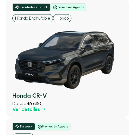
5 unidades en stock
Promoción Agosto
Híbrido Enchufable
Híbrido
Honda CR-V
Desde
46.615€
Ver detalles
Sin stock
Promoción Agosto