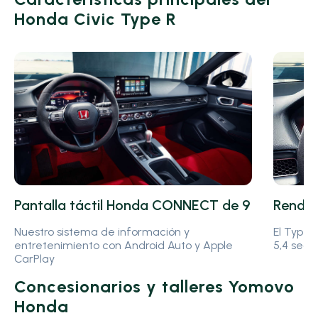
Honda Civic Type R
Rendim
Pantalla táctil Honda CONNECT de 9
El Type 
Nuestro sistema de información y
5,4 seg
entretenimiento con Android Auto y Apple
CarPlay
Concesionarios y talleres Yomovo
Honda