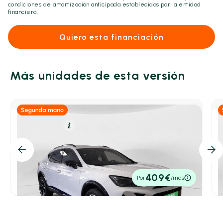
condiciones de amortización anticipada establecidas por la entidad
financiera.
Quiero esta financiación
Más unidades de esta versión
Gasolina
Resumen
CUPRA Formentor
1.5 TSI 110kW (150 CV)
1
2025
10.784 km
150cv
Manual
2
28.900€
409€
Por
/mes
P.V.P. contado
P