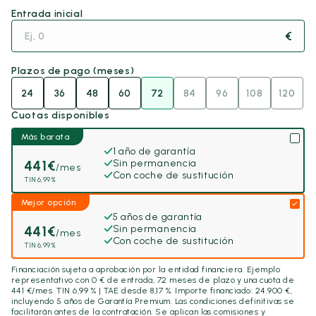
Entrada inicial
€
Plazos de pago (meses)
24
36
48
60
72
84
96
108
120
Cuotas disponibles
Más barata
1 año de garantía
441
€
Sin permanencia
/mes
Con coche de sustitución
TIN 6,99%
Mejor opción
5 años de garantía
441
€
Sin permanencia
/mes
Con coche de sustitución
TIN 6,99%
Financiación sujeta a aprobación por la entidad financiera. Ejemplo
representativo con
0
€ de entrada,
72
meses de plazo y una cuota de
441
€/mes. TIN 6,99 % | TAE desde 8,17 %. Importe financiado:
24.900
€,
incluyendo
5 años
de Garantía Premium. Las condiciones definitivas se
facilitarán antes de la contratación. Se aplican las comisiones y