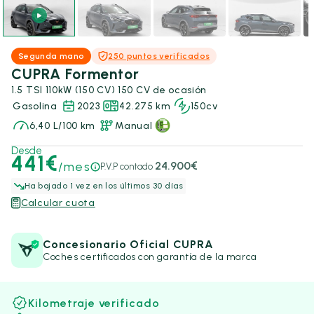
Segunda mano
250 puntos verificados
CUPRA Formentor
1.5 TSI 110kW (150 CV) 150 CV de ocasión
Gasolina
2023
42.275 km
150cv
6,40 L/100 km
Manual
Desde
441€
/mes
24.900€
P.V.P contado
Ha bajado 1 vez en los últimos 30 días
Calcular cuota
Concesionario Oficial CUPRA
Coches certificados con garantía de la marca
Kilometraje verificado