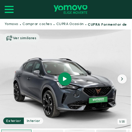
·
·
·
Yomovo
Comprar coches
CUPRA Ocasión
CUPRA Formentor de s
Ver similares
Exterior
Interior
1
/
35