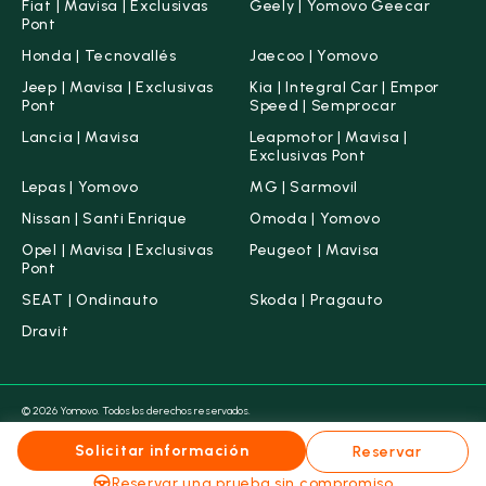
Fiat | Mavisa | Exclusivas
Geely | Yomovo Geecar
Pont
Honda | Tecnovallés
Jaecoo | Yomovo
Jeep | Mavisa | Exclusivas
Kia | Integral Car | Empor
Pont
Speed | Semprocar
Lancia | Mavisa
Leapmotor | Mavisa |
Exclusivas Pont
Lepas | Yomovo
MG | Sarmovil
Nissan | Santi Enrique
Omoda | Yomovo
Opel | Mavisa | Exclusivas
Peugeot | Mavisa
Pont
SEAT | Ondinauto
Skoda | Pragauto
Dravit
© 2026 Yomovo. Todos los derechos reservados.
Condiciones legales
Aviso legal
Política de Cookies
Política de Privacidad
Canal ético
Solicitar información
Reservar
Grupo Maas & Vallescar ahora es Yomovo
Reservar una prueba sin compromiso