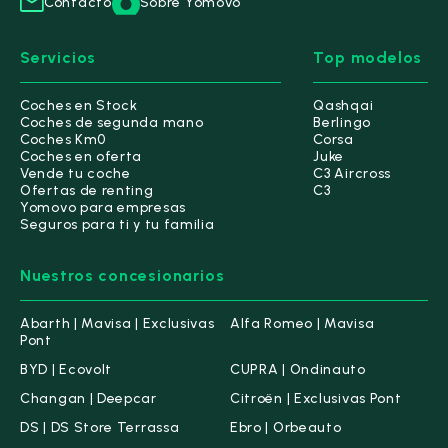
Contacto
Sobre Yomovo
Servicios
Top modelos
Coches en Stock
Qashqai
Coches de segunda mano
Berlingo
Coches Km0
Corsa
Coches en oferta
Juke
Vende tu coche
C3 Aircross
Ofertas de renting
C3
Yomovo para empresas
Seguros para ti y tu familia
Nuestros concesionarios
Abarth | Mavisa | Exclusivas
Alfa Romeo | Mavisa
Pont
BYD | Ecovolt
CUPRA | Ondinauto
Changan | Deepcar
Citroën | Exclusivas Pont
DS | DS Store Terrassa
Ebro | Orbeauto