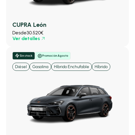
CUPRA León
Desde
30.520€
Ver detalles
Sin stock
Promoción Agosto
Diésel
Gasolina
Híbrido Enchufable
Híbrido