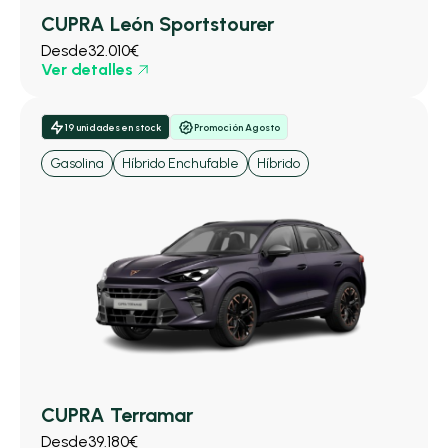
CUPRA León Sportstourer
Desde
32.010€
Ver detalles
19 unidades en stock
Promoción Agosto
Gasolina
Híbrido Enchufable
Híbrido
CUPRA Terramar
Desde
39.180€