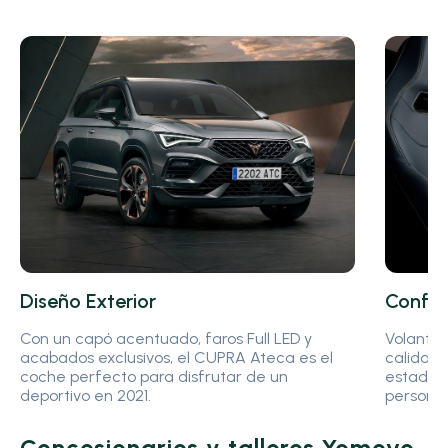
Diseño Exterior
Confort
Con un capó acentuado, faros Full LED y
Volante 
acabados exclusivos, el CUPRA Ateca es el
calidad,
coche perfecto para disfrutar de un
estado d
deportivo en 2021.
personal
Concesionarios y talleres Yomovo