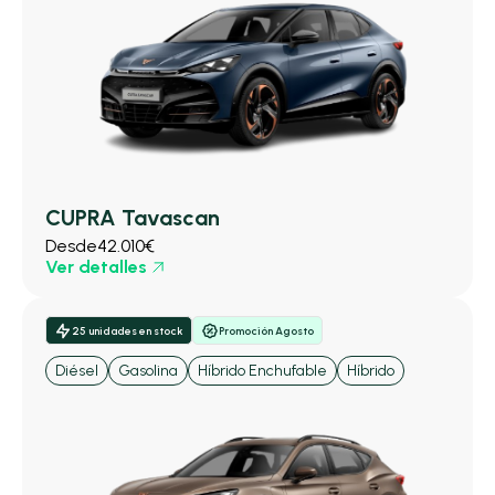
CUPRA Tavascan
Desde
42.010€
Ver detalles
25 unidades en stock
Promoción Agosto
Diésel
Gasolina
Híbrido Enchufable
Híbrido