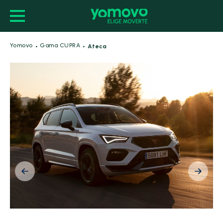
·
·
Yomovo
Gama CUPRA
Ateca