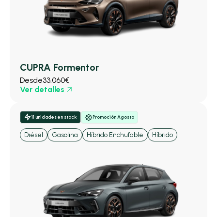
CUPRA Formentor
Desde
33.060€
Ver detalles
11 unidades en stock
Promoción Agosto
Diésel
Gasolina
Híbrido Enchufable
Híbrido