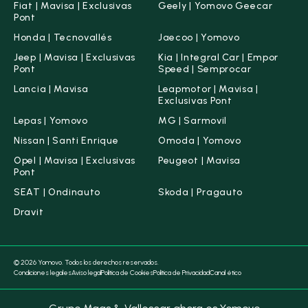
Fiat | Mavisa | Exclusivas
Geely | Yomovo Geecar
Pont
Honda | Tecnovallés
Jaecoo | Yomovo
Jeep | Mavisa | Exclusivas
Kia | Integral Car | Empor
Pont
Speed | Semprocar
Lancia | Mavisa
Leapmotor | Mavisa |
Exclusivas Pont
Lepas | Yomovo
MG | Sarmovil
Nissan | Santi Enrique
Omoda | Yomovo
Opel | Mavisa | Exclusivas
Peugeot | Mavisa
Pont
SEAT | Ondinauto
Skoda | Pragauto
Dravit
© 2026 Yomovo. Todos los derechos reservados.
Condiciones legales
Aviso legal
Política de Cookies
Política de Privacidad
Canal ético