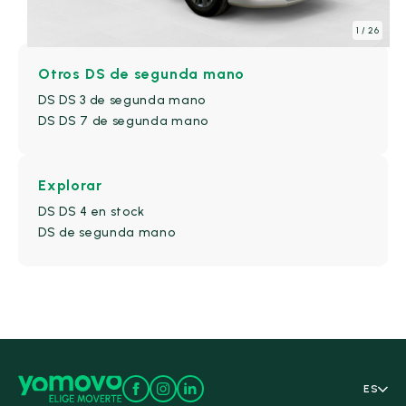
Explora todo el catálogo DS
1
/ 26
Otros DS de segunda mano
Alfa Romeo
(9)
DS DS 3 de segunda mano
DS DS 7 de segunda mano
BYD
(15)
Changan
(0)
Explorar
DS DS 4 en stock
Citroën
(81)
DS de segunda mano
CUPRA
(54)
DS
(21)
Todos
(21)
DS 3
(2)
DS 4
(2)
ES