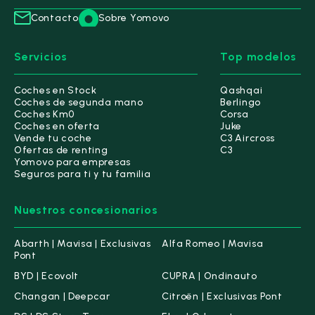
DS 7
(17)
Contacto
Sobre Yomovo
Nº4
(0)
Nº8
(0)
Servicios
Top modelos
Ebro
(28)
Coches en Stock
Qashqai
Coches de segunda mano
Berlingo
Fiat
(55)
Coches Km0
Corsa
Coches en oferta
Juke
Vende tu coche
C3 Aircross
Honda
(19)
Ofertas de renting
C3
Yomovo para empresas
Jaecoo
(2)
Seguros para ti y tu familia
Jeep
(31)
Nuestros concesionarios
Kia
(137)
Abarth | Mavisa | Exclusivas
Alfa Romeo | Mavisa
Pont
Lancia
(1)
BYD | Ecovolt
CUPRA | Ondinauto
Leapmotor
(2)
Changan | Deepcar
Citroën | Exclusivas Pont