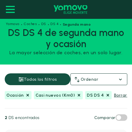
·
·
·
·
Yomovo
Coches
DS
DS 4
Segunda mano
DS DS 4 de segunda mano
y ocasión
Ocasión
Casi nuevos (Km0)
La mayor selección de coches, en un solo lugar.
DS DS 4
Guardar esta búsqueda
Todos los filtros
Ordenar
Precio y financiación
Ocasión
Casi nuevos (Km0)
DS DS 4
Borrar fi
Precio
Desde
Hasta
-
€
€
2
DS encontrados
Comparar