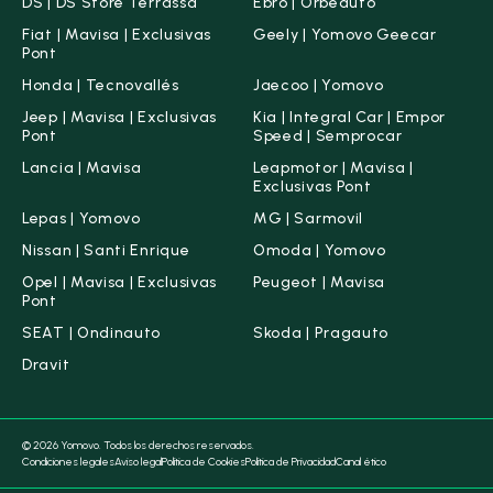
DS | DS Store Terrassa
Ebro | Orbeauto
MG
(27)
Fiat | Mavisa | Exclusivas
Geely | Yomovo Geecar
Pont
Nissan
(174)
Honda | Tecnovallés
Jaecoo | Yomovo
Omoda
(4)
Jeep | Mavisa | Exclusivas
Kia | Integral Car | Empor
Pont
Speed | Semprocar
Opel
(58)
Lancia | Mavisa
Leapmotor | Mavisa |
Exclusivas Pont
Peugeot
(142)
Lepas | Yomovo
MG | Sarmovil
Nissan | Santi Enrique
Omoda | Yomovo
SEAT
(37)
Opel | Mavisa | Exclusivas
Peugeot | Mavisa
Pont
Skoda
(59)
SEAT | Ondinauto
Skoda | Pragauto
Ver todas las marcas
Dravit
Carrocería
© 2026 Yomovo. Todos los derechos reservados.
Condiciones legales
Aviso legal
Política de Cookies
Política de Privacidad
Canal ético