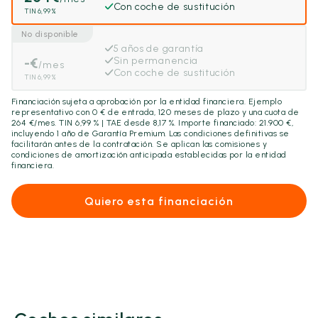
Con coche de sustitución
TIN 6,99%
No disponible
5 años de garantía
-
€
Sin permanencia
/mes
Con coche de sustitución
TIN 6,99%
Financiación sujeta a aprobación por la entidad financiera. Ejemplo
representativo con
0
€ de entrada,
120
meses de plazo y una cuota de
264
€/mes. TIN 6,99 % | TAE desde 8,17 %. Importe financiado:
21.900
€,
incluyendo
1 año
de Garantía Premium. Las condiciones definitivas se
facilitarán antes de la contratación. Se aplican las comisiones y
condiciones de amortización anticipada establecidas por la entidad
financiera.
Quiero esta financiación