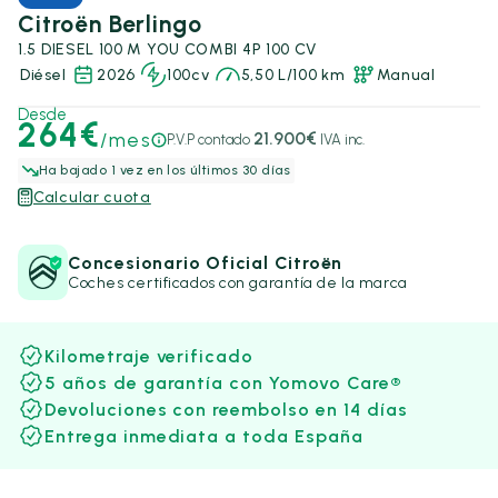
Citroën Berlingo
1.5 DIESEL 100 M YOU COMBI 4P 100 CV
Diésel
2026
100cv
5,50 L/100 km
Manual
Desde
264€
/mes
21.900€
P.V.P contado
IVA inc.
Ha bajado 1 vez en los últimos 30 días
Calcular cuota
Concesionario Oficial Citroën
Coches certificados con garantía de la marca
Kilometraje verificado
5 años de garantía con Yomovo Care®
Devoluciones con reembolso en 14 días
Entrega inmediata a toda España