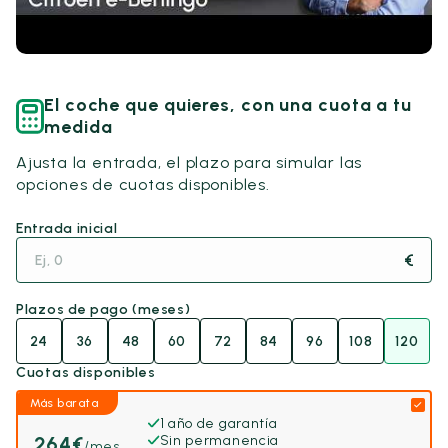
El coche que quieres, con una cuota a tu
medida
Ajusta la entrada, el plazo para simular las
opciones de cuotas disponibles.
Entrada inicial
€
Plazos de pago (meses)
24
36
48
60
72
84
96
108
120
Cuotas disponibles
Más barata
1 año de garantía
264
€
Sin permanencia
/mes