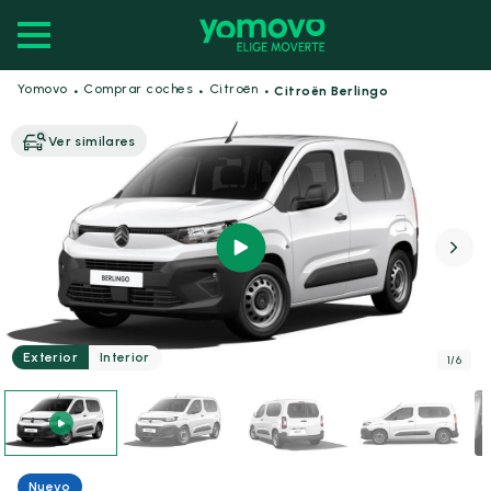
·
·
·
Yomovo
Comprar coches
Citroën
Citroën Berlingo
Ver similares
Exterior
Interior
1
/
6
Nuevo