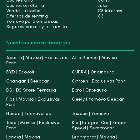
Coches Km0
Corsa
Coches en oferta
Juke
Vende tu coche
C3 Aircross
Ofertas de renting
C3
Yomovo para empresas
Seguros para ti y tu familia
Nuestros concesionarios
Abarth | Mavisa | Exclusivas
Alfa Romeo | Mavisa
Pont
BYD | Ecovolt
CUPRA | Ondinauto
Changan | Deepcar
Citroën | Exclusivas Pont
DS | DS Store Terrassa
Ebro | Orbeauto
Fiat | Mavisa | Exclusivas
Geely | Yomovo Geecar
Pont
Honda | Tecnovallés
Jaecoo | Yomovo
Jeep | Mavisa | Exclusivas
Kia | Integral Car | Empor
Pont
Speed | Semprocar
Lancia | Mavisa
Leapmotor | Mavisa |