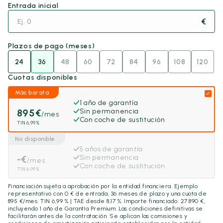
Entrada inicial
€
Plazos de pago (meses)
24
36
48
60
72
84
96
108
120
Cuotas disponibles
Más barata
1 año de garantía
895
€
Sin permanencia
/mes
Con coche de sustitución
TIN 6,99%
No disponible
5 años de garantía
-
€
Sin permanencia
/mes
Con coche de sustitución
TIN 6,99%
Financiación sujeta a aprobación por la entidad financiera. Ejemplo
representativo con
0
€ de entrada,
36
meses de plazo y una cuota de
895
€/mes. TIN 6,99 % | TAE desde 8,17 %. Importe financiado:
27.890
€,
incluyendo
1 año
de Garantía Premium. Las condiciones definitivas se
facilitarán antes de la contratación. Se aplican las comisiones y