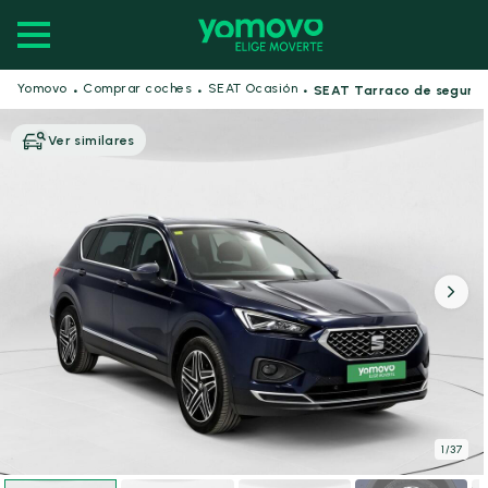
·
·
·
Yomovo
Comprar coches
SEAT Ocasión
SEAT Tarraco de segun
Ver similares
1
/
37