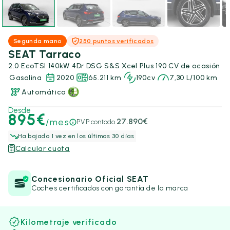
Segunda mano
250 puntos verificados
SEAT Tarraco
2.0 EcoTSI 140kW 4Dr DSG S&S Xcel Plus 190 CV de ocasión
Gasolina
2020
65.211 km
190cv
7,30 L/100 km
Automático
Desde
895€
/mes
27.890€
P.V.P contado
Ha bajado 1 vez en los últimos 30 días
Calcular cuota
Concesionario Oficial SEAT
Coches certificados con garantía de la marca
Kilometraje verificado