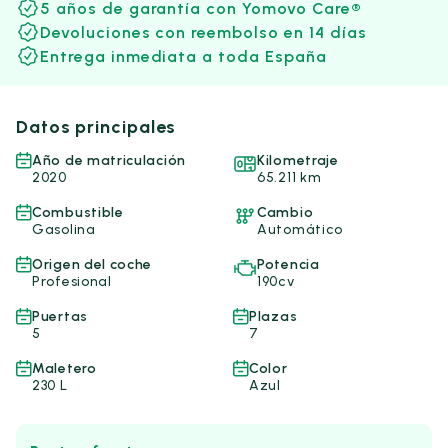
5 años de garantía con Yomovo Care®
Devoluciones con reembolso en 14 días
Entrega inmediata a toda España
Datos principales
Año de matriculación
Kilometraje
2020
65.211 km
Combustible
Cambio
Gasolina
Automático
Origen del coche
Potencia
Profesional
190cv
Puertas
Plazas
5
7
Maletero
Color
230 L
Azul