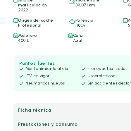
Año de
Kilometraje
C
matriculación
89.071 km
G
2022
Origen del coche
Potencia
P
Profesional
110cv
5
Maletero
Color
400 L
Azul
Puntos fuertes
Mantenimiento al día
Frenos actualizados
ITV en vigor
Uso
profesional
Neumáticos nuevos
Sin accidentes decla
Ficha técnica
Prestaciones y consumo