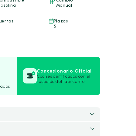
ombustible
Cambio
asolina
Manual
uertas
Plazas
5
Concesionario Oficial
Coches certificados con el
respaldo del fabricante.
rados