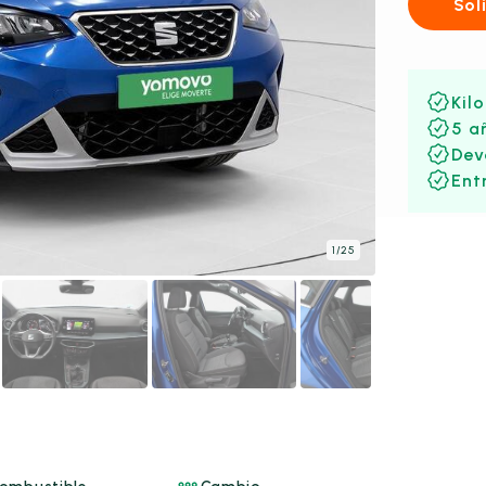
Sol
Kil
5 a
Dev
Ent
1
/
25