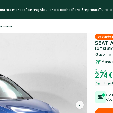
estras marcas
Renting
Alquiler de coches
Para Empresas
Tu talle
da mano
Segunda
SEAT 
Gasolina
Manua
Desde
274€
Ha bajad
Con
Coc