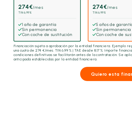
274
€
274
€
/mes
/mes
TIN 6,99%
TIN 6,99%
1 año de garantía
5 años de garantí
Sin permanencia
Sin permanencia
Con coche de sustitución
Con coche de sust
Financiación sujeta a aprobación por la entidad financiera. Ejemplo r
una cuota de
274
€/mes. TIN 6,99 % | TAE desde 8,17 %. Importe financi
condiciones definitivas se facilitarán antes de la contratación. Se ap
anticipada establecidas por la entidad financiera.
Quiero esta fina