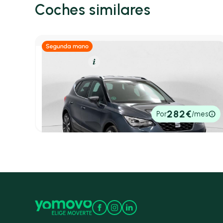
Coches similares
Gasolina
Resumen
SEAT Arona
1.0 TSI 85kW (115CV) FR Special Edition
2025
18.950 km
115cv
Manual
19.900€
282€
Por
/mes
P.V.P. contado