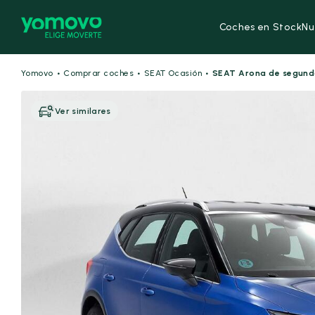
Coches en Stock
Nu
·
·
·
Yomovo
Comprar coches
SEAT Ocasión
SEAT Arona de segun
Ver similares