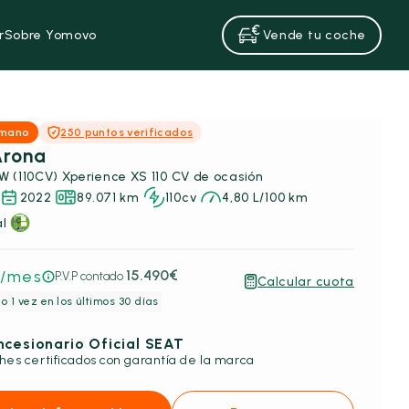
r
Sobre Yomovo
Vende tu coche
 mano
250 puntos verificados
Arona
1.0 TSI 81kW (110CV) Xperience XS 110 CV de ocasión
2022
89.071 km
110cv
4,80 L/100 km
l
/mes
15.490€
P.V.P contado
Calcular cuota
o 1 vez en los últimos 30 días
cesionario Oficial SEAT
hes certificados con garantía de la marca