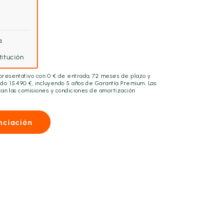
a
itución
epresentativo con
0
€ de entrada,
72
meses de plazo y
ado:
15.490
€, incluyendo
5 años
de Garantía Premium. Las
lican las comisiones y condiciones de amortización
nciación