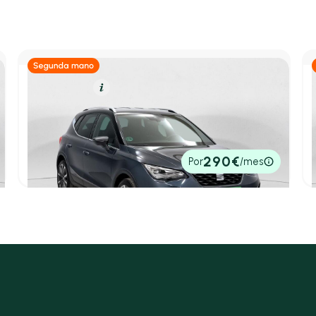
Gasolina
Resumen
SEAT Arona
1.0 TSI 85kW (115CV) FR Special Edition
2025
18.459 km
115cv
Manual
20.490€
290€
Por
/mes
P.V.P. contado